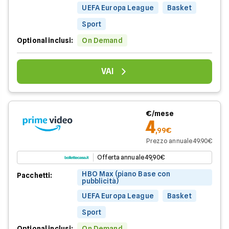
UEFA Europa League
Basket
Sport
Optional inclusi:
On Demand
VAI
€/mese
4
,99€
Prezzo annuale 49.90€
Offerta annuale 49,90€
HBO Max (piano Base con
Pacchetti:
pubblicità)
UEFA Europa League
Basket
Sport
Optional inclusi:
On Demand