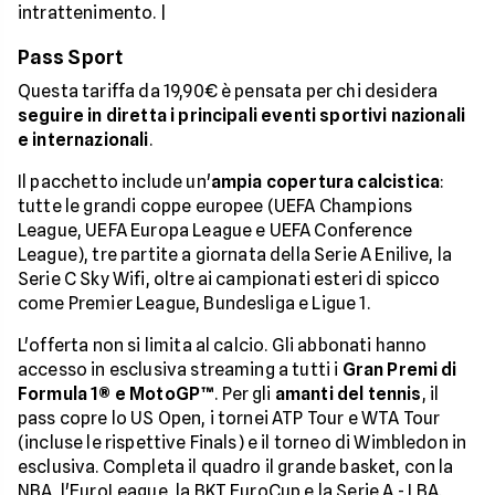
intrattenimento. |
Pass Sport
Questa tariffa da 19,90€ è pensata per chi desidera
seguire in diretta i principali eventi sportivi nazionali
e internazionali
.
Il pacchetto include un'
ampia copertura calcistica
:
tutte le grandi coppe europee (UEFA Champions
League, UEFA Europa League e UEFA Conference
League), tre partite a giornata della Serie A Enilive, la
Serie C Sky Wifi, oltre ai campionati esteri di spicco
come Premier League, Bundesliga e Ligue 1.
L'offerta non si limita al calcio. Gli abbonati hanno
accesso in esclusiva streaming a tutti i
Gran Premi di
Formula 1® e MotoGP™
. Per gli
amanti del tennis
, il
pass copre lo US Open, i tornei ATP Tour e WTA Tour
(incluse le rispettive Finals) e il torneo di Wimbledon in
esclusiva. Completa il quadro il grande basket, con la
NBA, l'EuroLeague, la BKT EuroCup e la Serie A - LBA.