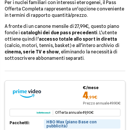
Per i nuclei familiari con interessi eterogenei, il Pass
Offerta Completa rappresenta un'opzione conveniente
in termini di rapporto quantità/prezzo.
A fronte di un canone mensile di 27,99€, questo piano
fonde i
cataloghi dei due pass precedenti
. L'utente
ottiene quindi l'
accesso totale allo sport in diretta
(calcio, motori, tennis, basket) e all'intero archivio di
cinema, serie TV e show
, eliminando la necessità di
sottoscrivere abbonamenti separati.
€/mese
4
,99€
Prezzo annuale 49.90€
Offerta annuale 49,90€
HBO Max (piano Base con
Pacchetti:
pubblicità)