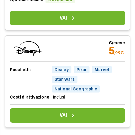
VAI
€/mese
5
,99€
Pacchetti:
Disney
Pixar
Marvel
Star Wars
National Geographic
Costi di attivazione
Inclusi
VAI