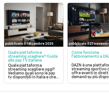
pubblicato il 1 dicembre 2025
pubblicato il 27 novemb
Quale piattaforma
Come funziona
streaming scegliere? Guida
l'abbonamento a D
alle pay TV italiane
DAZN è una piattafo
Quale piattaforma
streaming sportivo 
streaming scegliere oggi?
offre eventi in diret
Vediamo quali sono le pay
demand su più dispos
tv disponibili in Italia e che
Propone diversi piani
tipologia di contenuti
abbonamento, dai
offrono.
contenuti gratuiti d
Free fino all’offerta
completa del piano P
possibile disdire, me
pausa o gestire faci
l’abbonamento