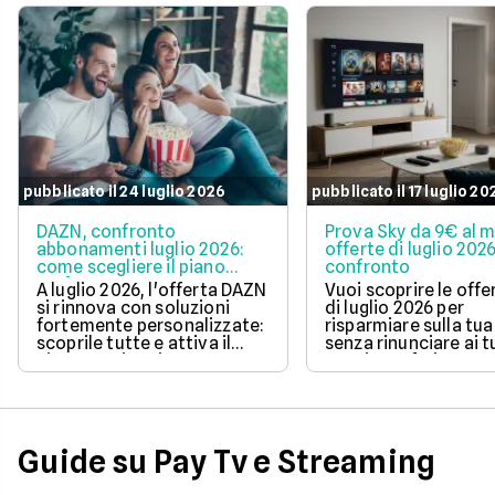
pubblicato il 24 luglio 2026
pubblicato il 17 luglio 20
DAZN, confronto
Prova Sky da 9€ al m
abbonamenti luglio 2026:
offerte di luglio 2026
come scegliere il piano
confronto
perfetto per te
A luglio 2026, l'offerta DAZN
Vuoi scoprire le offe
si rinnova con soluzioni
di luglio 2026 per
fortemente personalizzate:
risparmiare sulla tua
scoprile tutte e attiva il
senza rinunciare ai t
piano con i tuoi sport
e serie preferite? Leg
preferiti.
nostra guida per
confrontare i pacche
convenienti e sceglie
soluzione perfetta pe
tue esigenze di
Guide su Pay Tv e Streaming
intrattenimento.