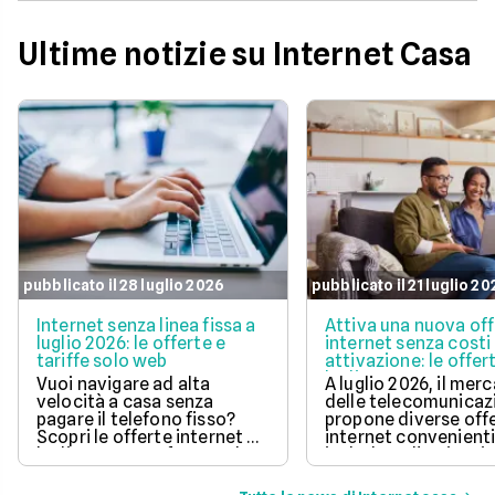
Ultime notizie su Internet Casa
pubblicato il 28 luglio 2026
pubblicato il 21 luglio 2
Internet senza linea fissa a
Attiva una nuova of
luglio 2026: le offerte e
internet senza costi 
tariffe solo web
attivazione: le offer
luglio 2026
Vuoi navigare ad alta
A luglio 2026, il mer
velocità a casa senza
delle telecomunicaz
pagare il telefono fisso?
propone diverse off
Scopri le offerte internet di
internet convenient
luglio 2026, confrontando
includono l'attivazi
prezzi, velocità e costi di
gratuita.
attivazione per trovare