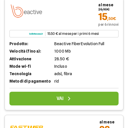
al mese
25,90€
15
,50€
per 6 rinnovi
15.50 € al mese per i primi 6 mesi
Prodotto:
Beactive FiberEvolution Full
Velocità (fino a):
1000 Mb
Attivazione
28.50 €
Mode wi-fi
Incluso
Tecnologia
adsl, fibra
Metodi di pagamento
rid
VAI
al mese