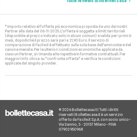
Tutte le news di Internet casa
quella perfetta per te.
* Importo relativo all'offerta più economica proposta da uno dei nostri
Partner alla data del 06-11-2025. L'offerta è soggetta a limiti territoriali
(disponibile al prezzo indicato solo in alcuni comuni) e valida per i primi 6
mesi, dopodiché il prezzo sarà pari a 21,90 Euro. Il servizio di
comparazione di Facile.it è effettuato sulla sola base dell'ammontare del
canone mensile. Per le ulteriori condizioni economiche applicate da
ciascun Partner, si rimanda alle rispettive informative contrattuali. Per
maggiori info clicca su "confronta offerta" e verifica le condizioni
applicate dal singolo provider.
© 2026 Bollettecasa.it | Tutti i diritti
riservati | Bollettecasa.it è un servizio
offerto da Facile.it S.p.A. con socio unico •
Via Sannio, 3 - 20137 Milano • P.IVA
07902950968