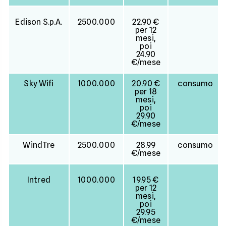
Edison S.p.A.
2500.000
22.90 €
per 12
mesi,
poi
24.90
€/mese
Sky Wifi
1000.000
20.90 €
consumo
per 18
mesi,
poi
29.90
€/mese
WindTre
2500.000
28.99
consumo
€/mese
Intred
1000.000
19.95 €
per 12
mesi,
poi
29.95
€/mese