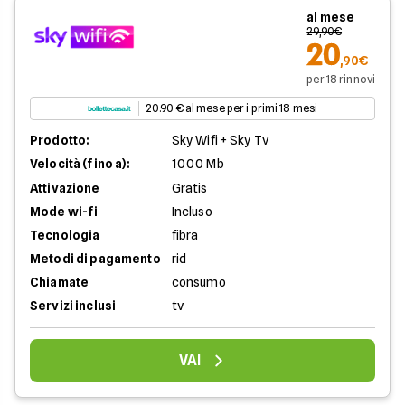
al mese
29,90€
20
,90€
per 18 rinnovi
20.90 € al mese per i primi 18 mesi
Prodotto:
Sky Wifi + Sky Tv
Velocità (fino a):
1000 Mb
Attivazione
Gratis
Mode wi-fi
Incluso
Tecnologia
fibra
Metodi di pagamento
rid
Chiamate
consumo
Servizi inclusi
tv
VAI