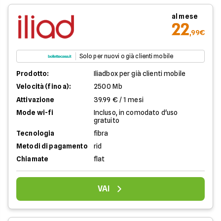
al mese
22
,99€
Solo per nuovi o già clienti mobile
Prodotto:
Iliadbox per già clienti mobile
Velocità (fino a):
2500 Mb
Attivazione
39.99 € / 1 mesi
Mode wi-fi
Incluso, in comodato d'uso
gratuito
Tecnologia
fibra
Metodi di pagamento
rid
Chiamate
flat
VAI