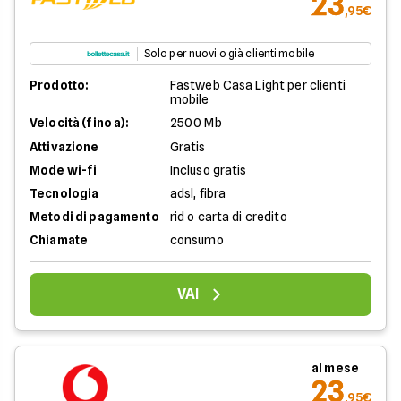
23
,95€
Solo per nuovi o già clienti mobile
Prodotto:
Fastweb Casa Light per clienti
mobile
Velocità (fino a):
2500 Mb
Attivazione
Gratis
Mode wi-fi
Incluso gratis
Tecnologia
adsl, fibra
Metodi di pagamento
rid o carta di credito
Chiamate
consumo
VAI
al mese
23
,95€