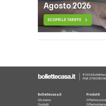
Agosto 2026
SCOPRI LE TARIFFE
© 2026 Bollettecasa
P.IVA 079029509
Bollettecasa.it
Prodotti
Chi siamo
Offerte Luce 
Contatti
Offerte Intern