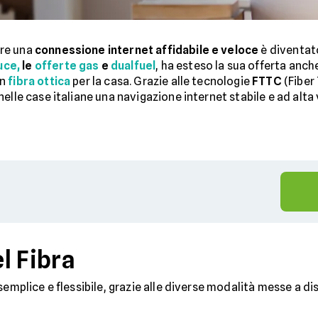
ere una
connessione internet affidabile e veloce
è diventat
uce,
le
offerte gas
e
dualfuel
, ha esteso la sua offerta anc
in
fibra ottica
per la casa. Grazie alle tecnologie
FTTC
(Fiber
elle case italiane una navigazione internet stabile e ad alta 
l Fibra
semplice e flessibile, grazie alle diverse modalità messe a di