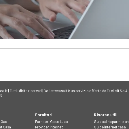
.it | Tutti i diritti riservati | Bollettecasa.it è un servizio offerto da Facile.it S.p
68
Fornitori
Risorse utili
e Gas
Fornitori Gas e Luce
Guide al risparmio e
et Casa
Provider Internet
Guide internet casa