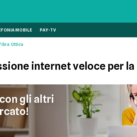
EFONIA MOBILE
PAY-TV
Fibra Ottica
sione internet veloce per la
con gli altri
rcato!