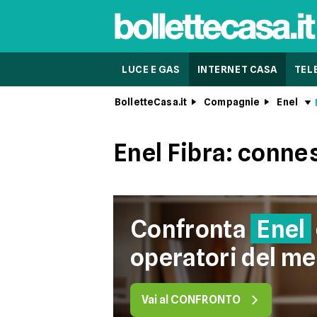
LUCE E GAS
INTERNET CASA
TEL
BolletteCasa.it
Compagnie
Enel
Enel Fibra: connes
Confronta
Enel
operatori del me
Vai al CONFRONTO