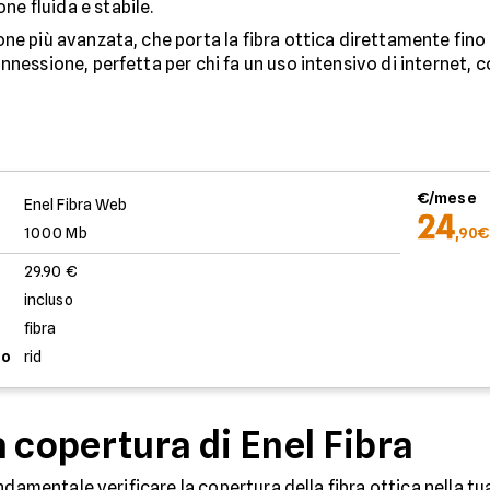
e fluida e stabile.
one più avanzata, che porta la fibra ottica direttamente fino
nessione, perfetta per chi fa un uso intensivo di internet, c
€/mese
Enel Fibra Web
24
1000 Mb
,90€
29.90 €
incluso
fibra
to
rid
 copertura di Enel Fibra
ndamentale verificare la copertura della fibra ottica nella tu