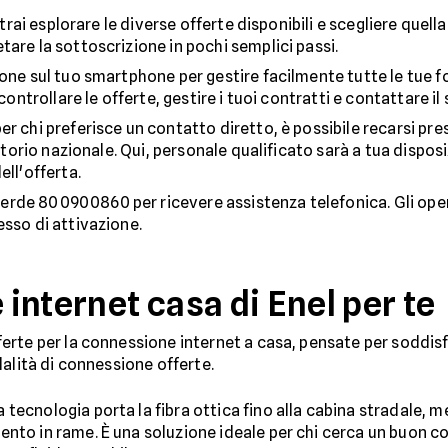
otrai esplorare le diverse offerte disponibili e scegliere quell
tare la sottoscrizione in pochi semplici passi.
one sul tuo smartphone per gestire facilmente tutte le tue for
controllare le offerte, gestire i tuoi contratti e contattare il s
er chi preferisce un contatto diretto, è possibile recarsi pr
ritorio nazionale. Qui, personale qualificato sarà a tua dispos
ell'offerta.
erde 800900860 per ricevere assistenza telefonica. Gli oper
esso di attivazione.
 internet casa di Enel per te
rte per la connessione internet a casa, pensate per soddisfa
alità di connessione offerte.
tecnologia porta la fibra ottica fino alla cabina stradale, men
ento in rame. È una soluzione ideale per chi cerca un buon 