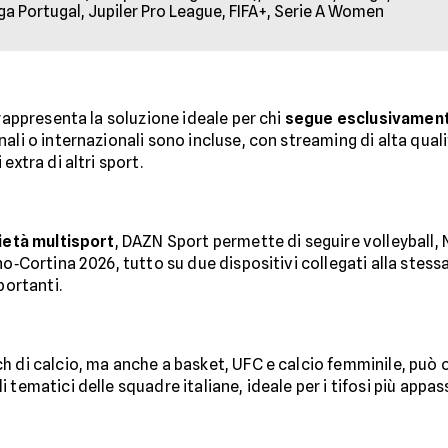
ga Portugal, Jupiler Pro League, FIFA+, Serie A Women
 rappresenta la soluzione ideale per chi
segue esclusivament
li o internazionali sono incluse, con streaming di alta qualit
extra di altri sport.
ietà multisport
, DAZN Sport permette di seguire volleyball, N
no‑Cortina 2026, tutto su due dispositivi collegati alla stes
portanti.
 di calcio, ma anche a basket, UFC e calcio femminile, può op
 tematici delle squadre italiane, ideale per i tifosi più appas