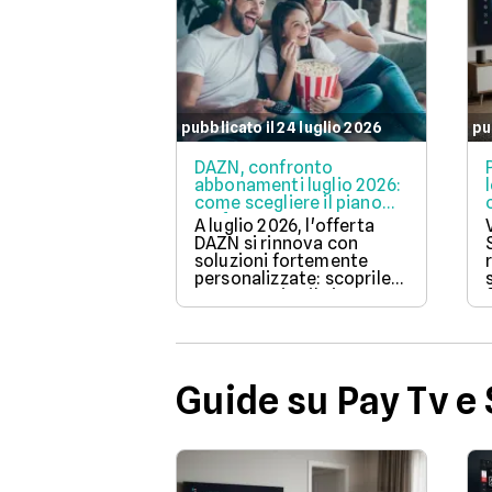
pubblicato il 24 luglio 2026
pu
DAZN, confronto
abbonamenti luglio 2026:
come scegliere il piano
perfetto per te
A luglio 2026, l'offerta
DAZN si rinnova con
soluzioni fortemente
personalizzate: scoprile
tutte e attiva il piano con
i tuoi sport preferiti.
Guide su Pay Tv e