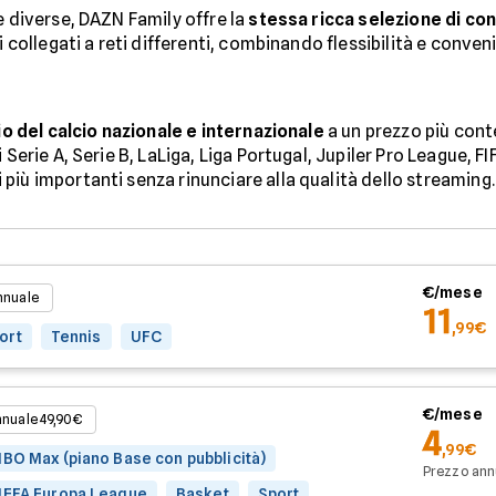
e diverse, DAZN Family offre la
stessa ricca selezione di con
i collegati a reti differenti, combinando flessibilità e conven
io del calcio nazionale e internazionale
a un prezzo più con
 Serie A, Serie B, LaLiga, Liga Portugal, Jupiler Pro League, F
più importanti senza rinunciare alla qualità dello streaming.
€/mese
nnuale
11
,99€
ort
Tennis
UFC
€/mese
nnuale 49,90€
4
,99€
BO Max (piano Base con pubblicità)
Prezzo ann
UEFA Europa League
Basket
Sport