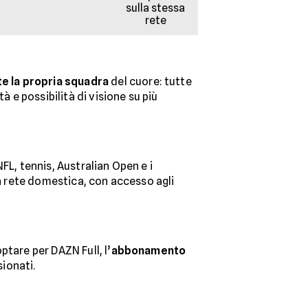
sulla stessa
rete
e la propria squadra
del cuore: tutte
à e possibilità di visione su più
FL, tennis, Australian Open e i
sa rete domestica, con accesso agli
tare per DAZN Full, l’
abbonamento
sionati.