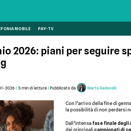
EFONIA MOBILE
PAY-TV
io 2026: piani per seguire s
ng
01-2026
|
3
min di lettura
|
Pubblicato da
Marta Radavelli
Con l’arrivo della fine di genn
la possibilità di non perdersi
Dall’intensa
fase finale degli
dei principali
campionati di ca