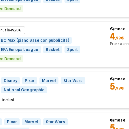
On Demand
€/mese
nnuale 49,90€
4
,99€
BO Max (piano Base con pubblicità)
Prezzo ann
UEFA Europa League
Basket
Sport
On Demand
€/mese
Disney
Pixar
Marvel
Star Wars
5
,99€
National Geographic
Inclusi
€/mese
Pixar
Marvel
Star Wars
5