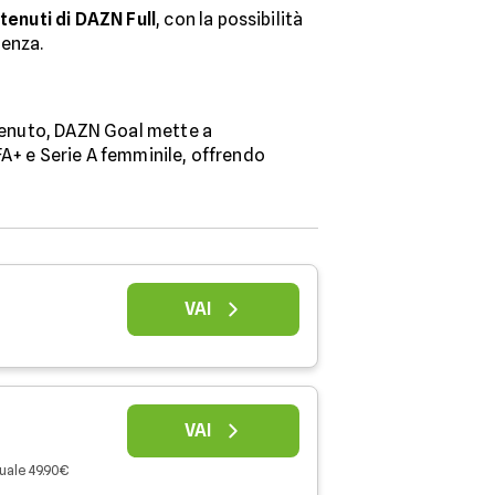
tenuti di DAZN Full
, con la possibilità
ienza.
tenuto, DAZN Goal mette a
IFA+ e Serie A femminile, offrendo
VAI
VAI
uale 49.90€