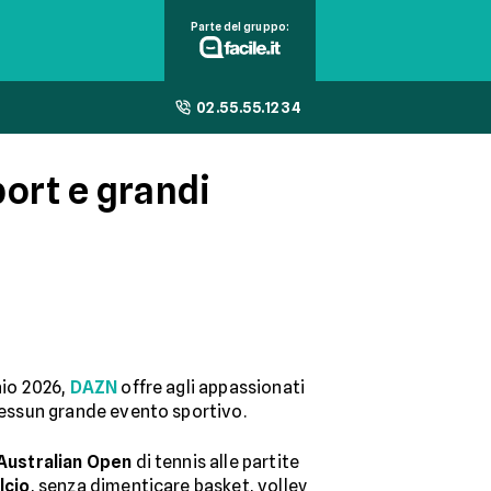
Parte del gruppo:
02.55.55.1234
port e grandi
aio 2026,
DAZN
offre agli appassionati
 nessun grande evento sportivo.
 Australian Open
di tennis alle partite
lcio
, senza dimenticare basket, volley