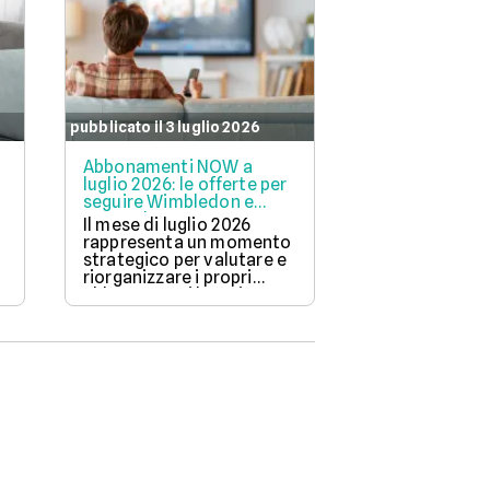
pubblicato il 3 luglio 2026
pubblicato il 26 
Abbonamenti NOW a
Abbonamenti 
luglio 2026: le offerte per
vedere i Mondi
seguire Wimbledon e
costi e dettag
tanto altro
Il mese di luglio 2026
DAZN si confe
rappresenta un momento
piattaforma d
strategico per valutare e
riferimento pe
riorganizzare i propri
l'evento, pro
abbonamenti legati
diverse soluzi
.
all'intrattenimento
per soddisfare
domestico e allo sport.
abitudini di vi
appassionato.
o
a