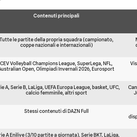
Contenuti principali
Tutte le partite della propria squadra (campionato,
coppe nazionali e internazionali)
CEV Volleyball Champions League, SuperLega, NFL,
Vis
Australian Open, Olimpiadi Invernali 2026, Eurosport
ie A, Serie B, LaLiga, UEFA Europa League, basket, UFC,
Cana
calcio femminile, altri sport
J
Stessi contenuti di DAZN Full
dis
ie A Enilive (3/10 partite a giornata), Serie BKT, LaLiga,