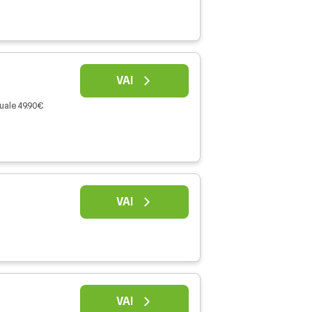
VAI
uale 49.90€
VAI
VAI