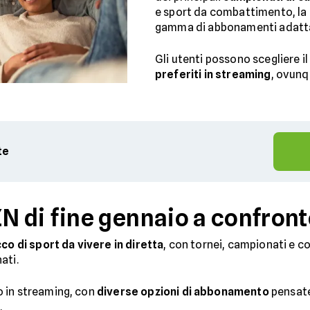
e sport da combattimento, la
gamma di abbonamenti adatta
Gli utenti possono scegliere i
preferiti in streaming
, ovunqu
te
 di fine gennaio a confront
co di sport da vivere in diretta
, con tornei, campionati e c
ati.
 in streaming, con
diverse opzioni di abbonamento
pensate
.