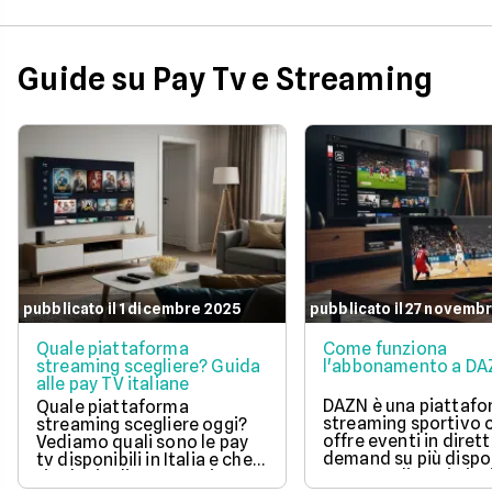
confrontare i pacche
convenienti e sceglie
soluzione perfetta pe
tue esigenze di
Guide su Pay Tv e Streaming
intrattenimento.
pubblicato il 1 dicembre 2025
pubblicato il 27 novemb
Quale piattaforma
Come funziona
streaming scegliere? Guida
l'abbonamento a D
alle pay TV italiane
DAZN è una piattafo
Quale piattaforma
streaming sportivo 
streaming scegliere oggi?
offre eventi in diret
Vediamo quali sono le pay
demand su più dispos
tv disponibili in Italia e che
Propone diversi piani
tipologia di contenuti