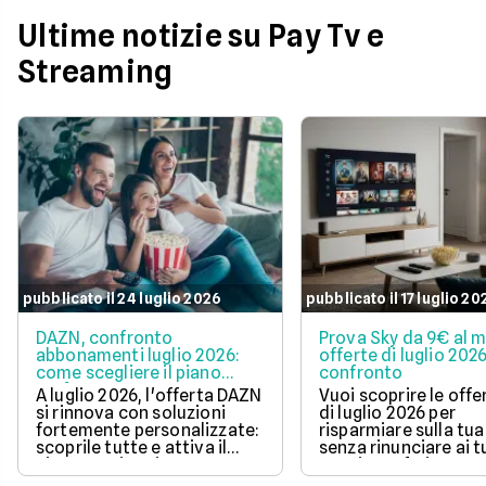
Ultime notizie su Pay Tv e
Streaming
pubblicato il 24 luglio 2026
pubblicato il 17 luglio 20
DAZN, confronto
Prova Sky da 9€ al m
abbonamenti luglio 2026:
offerte di luglio 2026
come scegliere il piano
confronto
perfetto per te
A luglio 2026, l'offerta DAZN
Vuoi scoprire le offe
si rinnova con soluzioni
di luglio 2026 per
fortemente personalizzate:
risparmiare sulla tua
scoprile tutte e attiva il
senza rinunciare ai t
piano con i tuoi sport
e serie preferite? Leg
preferiti.
nostra guida per