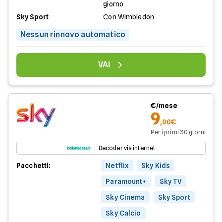
giorno
Sky Sport
Con Wimbledon
Nessun rinnovo automatico
VAI
€/mese
9
,00€
Per i primi 30 giorni
Decoder via internet
Pacchetti:
Netflix
Sky Kids
Paramount+
Sky TV
Sky Cinema
Sky Sport
Sky Calcio