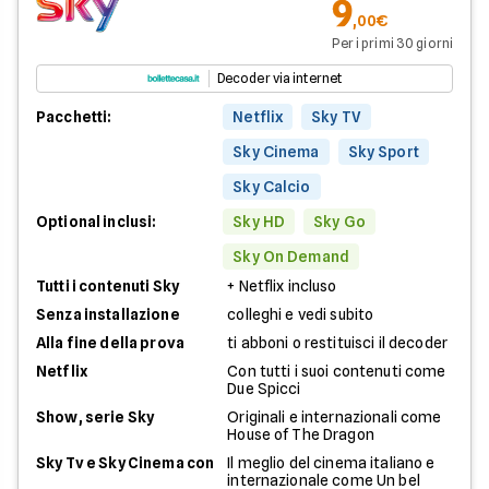
9
,00€
Per i primi 30 giorni
Decoder via internet
Pacchetti:
Netflix
Sky TV
Sky Cinema
Sky Sport
Sky Calcio
Optional inclusi:
Sky HD
Sky Go
Sky On Demand
Tutti i contenuti Sky
+ Netflix incluso
Senza installazione
colleghi e vedi subito
Alla fine della prova
ti abboni o restituisci il decoder
Netflix
Con tutti i suoi contenuti come
Due Spicci
Show, serie Sky
Originali e internazionali come
House of The Dragon
Sky Tv e Sky Cinema con
Il meglio del cinema italiano e
internazionale come Un bel