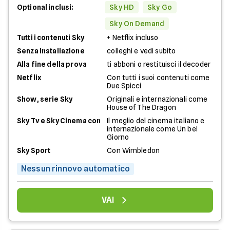
Optional inclusi:
Sky HD
Sky Go
Sky On Demand
Tutti i contenuti Sky
+ Netflix incluso
Senza installazione
colleghi e vedi subito
Alla fine della prova
ti abboni o restituisci il decoder
Netflix
Con tutti i suoi contenuti come
Due Spicci
Show, serie Sky
Originali e internazionali come
House of The Dragon
Sky Tv e Sky Cinema con
Il meglio del cinema italiano e
internazionale come Un bel
Giorno
Sky Sport
Con Wimbledon
Nessun rinnovo automatico
VAI