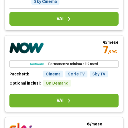
Sky Cinema
VAI
€/mese
7
,99€
Permanenza minima di 12 mesi
Pacchetti:
Cinema
Serie TV
Sky TV
Optional inclusi:
On Demand
VAI
€/mese