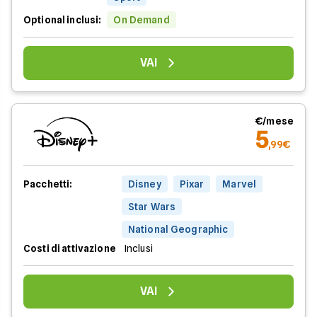
Optional inclusi:
On Demand
VAI
€/mese
5
,99€
Pacchetti:
Disney
Pixar
Marvel
Star Wars
National Geographic
Costi di attivazione
Inclusi
VAI