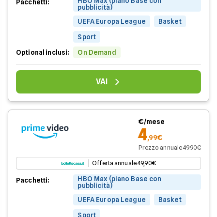
HBO Max (piano Base con
Pacchetti:
pubblicità)
UEFA Europa League
Basket
Sport
Optional inclusi:
On Demand
VAI
€/mese
4
,99€
Prezzo annuale 49.90€
Offerta annuale 49,90€
HBO Max (piano Base con
Pacchetti:
pubblicità)
UEFA Europa League
Basket
Sport