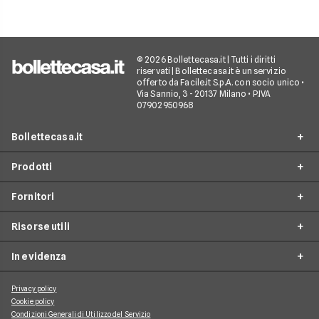
© 2026 Bollettecasa.it | Tutti i diritti
riservati | Bollettecasa.it è un servizio
offerto da Facile.it S.p.A. con socio unico •
Via Sannio, 3 - 20137 Milano • P.IVA
07902950968
Bollettecasa.it
Prodotti
Chi siamo
Fornitori
Contatti
Offerte Luce e Gas
Servizio clienti
Risorse utili
Offerte Internet Casa
Fornitori Gas e Luce
Reclami
Offerte Telefonia mobile
In evidenza
Provider Internet
Guide al risparmio energetico
Offerte Streaming e Pay-TV
Operatori telefonici
Guide internet casa
Privacy policy
Aggiornamenti su Luce e Gas
Cookie policy
Piattaforme Streaming e Pay-TV
Guide alla telefonia mobile
Condizioni Generali di Utilizzo del Servizio
Approfondimenti Internet Casa