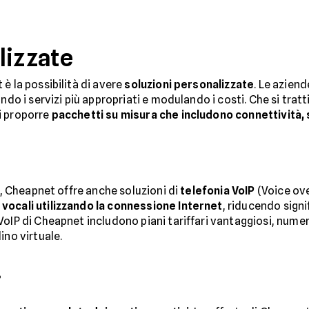
lizzate
è la possibilità di avere
soluzioni personalizzate
. Le azien
ndo i servizi più appropriati e modulando i costi. Che si tratt
i proporre
pacchetti su misura che includono connettività, 
et, Cheapnet offre anche soluzioni di
telefonia VoIP
(Voice ove
vocali utilizzando la connessione Internet
, riducendo signi
VoIP di Cheapnet includono piani tariffari vantaggiosi, nume
ino virtuale.
i