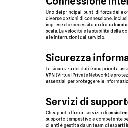
Connessione inter
Uno dei principali punti di forza delle 
diverse opzioni di connessione, inclus
imprese che necessitano di una
banda 
scala. La velocità e la stabilità dell
e le interruzioni del servizio.
Sicurezza informa
La sicurezza dei dati è una priorità as
VPN
(Virtual Private Network) e prote
essenziali per proteggere le informazio
Servizi di suppor
Cheapnet offre un servizio di
assisten
supporto tempestivo e competente per r
clienti è gestita da un team di esperti