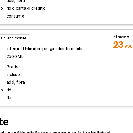
adsl, fibra
to
rid o carta di credito
consumo
al mese
ià clienti mobile
23
,95€
Internet Unlimited per già clienti mobile
2500 Mb
Gratis
Incluso
adsl, fibra
to
rid
flat
te