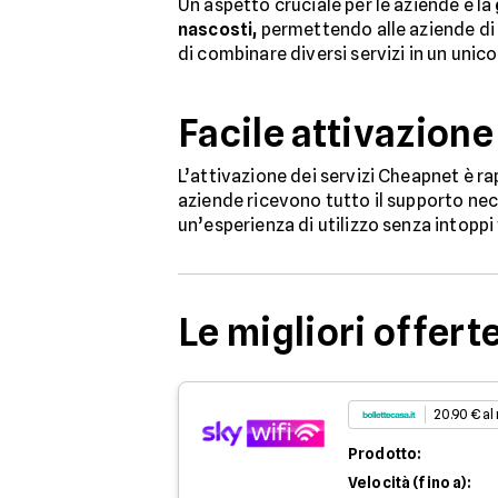
Un aspetto cruciale per le aziende è la
nascosti,
permettendo alle aziende di p
di combinare diversi servizi in un unic
Facile attivazion
L’attivazione dei servizi Cheapnet è r
aziende ricevono tutto il supporto nece
un’esperienza di utilizzo senza intoppi 
Le migliori offert
20.90 € al
Prodotto:
Velocità (fino a):