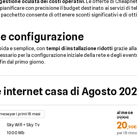
gestione oculata dei costi operativi.
Le offerte di Cheapnet
ianificare con precisione il budget destinato ai servizi di te
o pacchetto consente di ottenere sconti significativi e di ott
e e configurazione
apida e semplice, con
tempi di installazione ridotti
grazie all
ssario per la configurazione iniziale della rete e degli event
fin dal primo giorno.
e internet casa di Agosto 20
al mese
 mese per i primi 18 mesi
29,90€
20
Sky Wifi + Sky Tv
,90€
1000 Mb
per 18 rinno