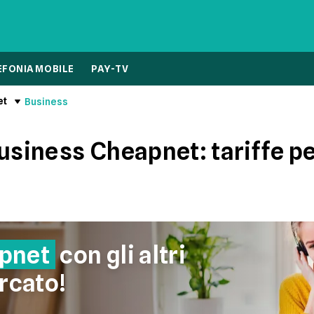
EFONIA MOBILE
PAY-TV
et
Business
usiness Cheapnet: tariffe per
pnet
con gli altri
rcato!