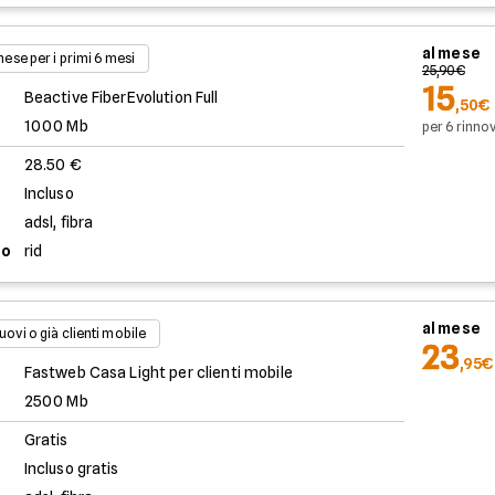
al mese
 mese per i primi 6 mesi
25,90€
15
Beactive FiberEvolution Full
,50€
1000 Mb
per 6 rinnov
28.50 €
Incluso
adsl, fibra
to
rid
al mese
uovi o già clienti mobile
23
,95€
Fastweb Casa Light per clienti mobile
2500 Mb
Gratis
Incluso gratis