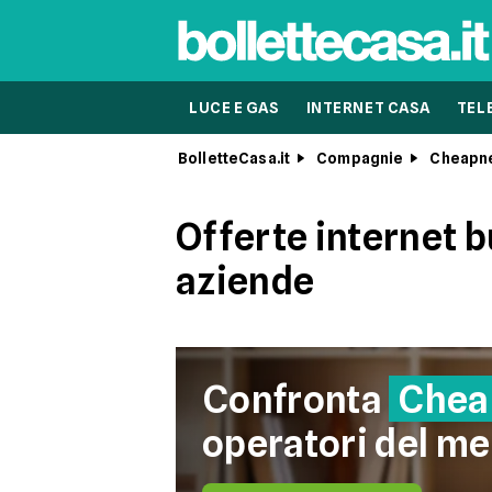
LUCE E GAS
INTERNET CASA
TEL
BolletteCasa.it
Compagnie
Cheapn
Offerte internet b
aziende
Confronta
Chea
operatori del me