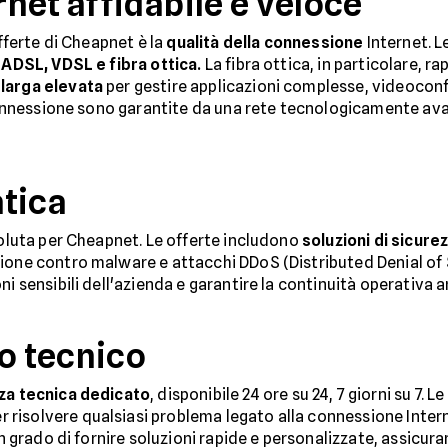
net affidabile e veloce
offerte di Cheapnet è la
qualità della connessione
Internet. L
i
ADSL, VDSL e fibra ottica.
La fibra ottica, in particolare, r
larga elevata
per gestire applicazioni complesse, videoconfe
a connessione sono garantite da una rete tecnologicamente av
tica
soluta per Cheapnet. Le offerte includono
soluzioni di sicure
zione contro malware e attacchi DDoS (Distributed Denial of
ni sensibili dell'azienda e garantire la continuità operativa
to tecnico
za tecnica dedicato
, disponibile 24 ore su 24, 7 giorni su 7.
isolvere qualsiasi problema legato alla connessione Internet
 in grado di fornire soluzioni rapide e personalizzate, assicu