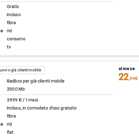
Gratis
Incluso
fibra
to
rid
consumo
tv
al mese
uovi o già clienti mobile
22
,99€
Iliadbox per già clienti mobile
2500 Mb
39.99 € / 1 mesi
Incluso, in comodato d'uso gratuito
fibra
to
rid
flat