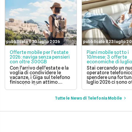
pubblicato il 30 luglio 2026
pubblicato il 23 luglio 2
Offerte mobile per l'estate
Piani mobile sotto i
2026: naviga senza pensieri
10/mese: 3 offerte
con oltre 300GB
economiche di lugli
Con l'arrivo dell'estate e la
Stai cercando un n
voglia di condividere le
operatore telefonic
vacanze, i Giga sul telefono
spendere una fortun
finiscono in un attimo.
luglio 2026 ci sono 
Scopri le offerte
offerte sotto i 10 eur
telefoniche di luglio 2026
mese che includono
per navigare veloci in 5G
tantissimi Giga e la 
Tutte le News di Telefonia Mobile
con tantissimi Giga e
connessione 5G.
risparmiare sul tuo
abbonamento.