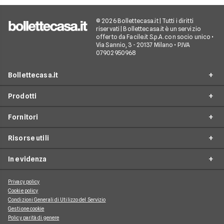
© 2026 Bollettecasa.it | Tutti i diritti
riservati | Bollettecasa.it è un servizio
offerto da Facile.it S.p.A. con socio unico •
Via Sannio, 3 - 20137 Milano • P.IVA
07902950968
Bollettecasa.it
Prodotti
Chi siamo
Fornitori
Contatti
Offerte Luce e Gas
Servizio clienti
Risorse utili
Offerte Internet Casa
Fornitori Gas e Luce
Reclami
Offerte Telefonia mobile
In evidenza
Provider Internet
Guide al risparmio energetico
Offerte Streaming e Pay-TV
Operatori telefonici
Guide internet casa
Privacy policy
Aggiornamenti su Luce e Gas
Cookie policy
Piattaforme Streaming e Pay-TV
Guide alla telefonia mobile
Condizioni Generali di Utilizzo del Servizio
Approfondimenti Internet Casa
Gestione cookie
Guide allo streaming tv
Argomenti di Telefonia Mobile
Policy parità di genere