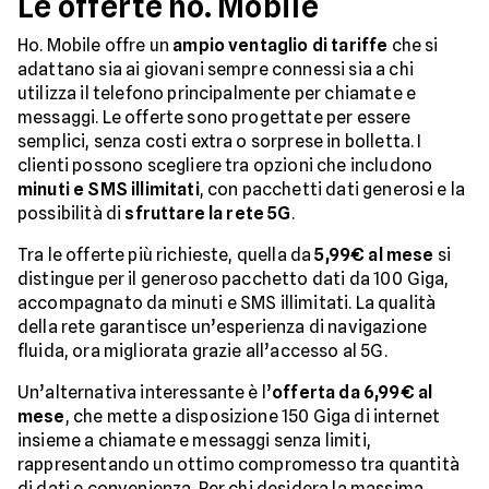
Le offerte ho. Mobile
Ho. Mobile offre un
ampio ventaglio di tariffe
che si
adattano sia ai giovani sempre connessi sia a chi
utilizza il telefono principalmente per chiamate e
messaggi. Le offerte sono progettate per essere
semplici, senza costi extra o sorprese in bolletta. I
clienti possono scegliere tra opzioni che includono
minuti e SMS illimitati
, con pacchetti dati generosi e la
possibilità di
sfruttare la rete 5G
.
Tra le offerte più richieste, quella da
5,99€ al mese
si
distingue per il generoso pacchetto dati da 100 Giga,
accompagnato da minuti e SMS illimitati. La qualità
della rete garantisce un’esperienza di navigazione
fluida, ora migliorata grazie all’accesso al 5G.
Un’alternativa interessante è l’
offerta da 6,99€ al
mese
, che mette a disposizione 150 Giga di internet
insieme a chiamate e messaggi senza limiti,
rappresentando un ottimo compromesso tra quantità
di dati e convenienza. Per chi desidera la massima