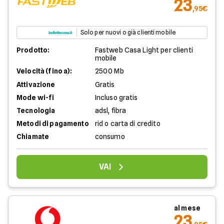
23
,95€
Solo per nuovi o già clienti mobile
Prodotto:
Fastweb Casa Light per clienti
mobile
Velocità (fino a):
2500 Mb
Attivazione
Gratis
Mode wi-fi
Incluso gratis
Tecnologia
adsl, fibra
Metodi di pagamento
rid o carta di credito
Chiamate
consumo
VAI
al mese
23