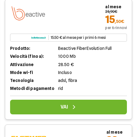
al mese
25,90€
15
,50€
per 6 rinnovi
15.50 € al mese per i primi 6 mesi
Prodotto:
Beactive FiberEvolution Full
Velocità (fino a):
1000 Mb
Attivazione
28.50 €
Mode wi-fi
Incluso
Tecnologia
adsl, fibra
Metodi di pagamento
rid
VAI
al mese