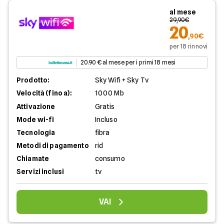
al mese
29,90€
20
,90€
per 18 rinnovi
20.90 € al mese per i primi 18 mesi
Prodotto:
Sky Wifi + Sky Tv
Velocità (fino a):
1000 Mb
Attivazione
Gratis
Mode wi-fi
Incluso
Tecnologia
fibra
Metodi di pagamento
rid
Chiamate
consumo
Servizi inclusi
tv
VAI