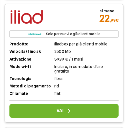
al mese
22
,99€
Solo per nuovi o già clienti mobile
Prodotto:
Iliadbox per già clienti mobile
Velocità (fino a):
2500 Mb
Attivazione
39.99 € / 1 mesi
Mode wi-fi
Incluso, in comodato d'uso
gratuito
Tecnologia
fibra
Metodi di pagamento
rid
Chiamate
flat
VAI