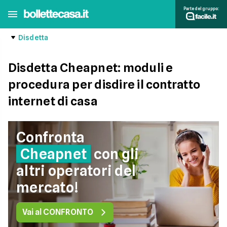
Parte del gruppo:
Disdetta
Disdetta Cheapnet: moduli e
procedura per disdire il contratto
internet di casa
Confronta
Cheapnet
con gli
altri operatori del
mercato!
Vai al CONFRONTO