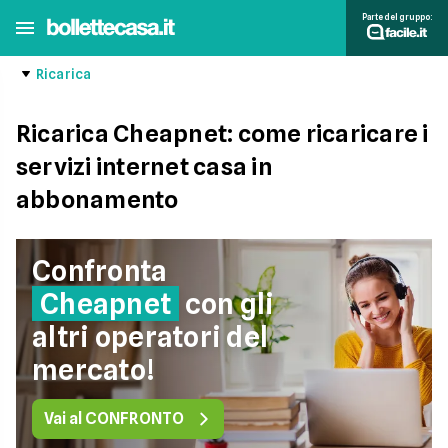
Parte del gruppo:
Ricarica
Ricarica Cheapnet: come ricaricare i
servizi internet casa in
abbonamento
Confronta
Cheapnet
con gli
altri operatori del
mercato!
Vai al CONFRONTO