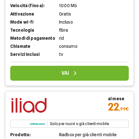
Velocità (fino a):
1000 Mb
Attivazione
Gratis
Mode wi-fi
Incluso
Tecnologia
fibra
Metodi di pagamento
rid
Chiamate
consumo
Servizi inclusi
tv
VAI
al mese
22
,99€
Solo per nuovi o già clienti mobile
Prodotto:
Iliadbox per già clienti mobile