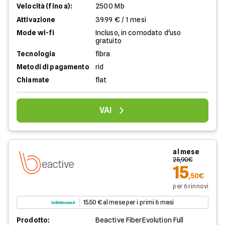
Velocità (fino a):
2500 Mb
Attivazione
39.99 € / 1 mesi
Mode wi-fi
Incluso, in comodato d'uso
gratuito
Tecnologia
fibra
Metodi di pagamento
rid
Chiamate
flat
VAI
al mese
25,90€
15
,50€
per 6 rinnovi
15.50 € al mese per i primi 6 mesi
Prodotto:
Beactive FiberEvolution Full