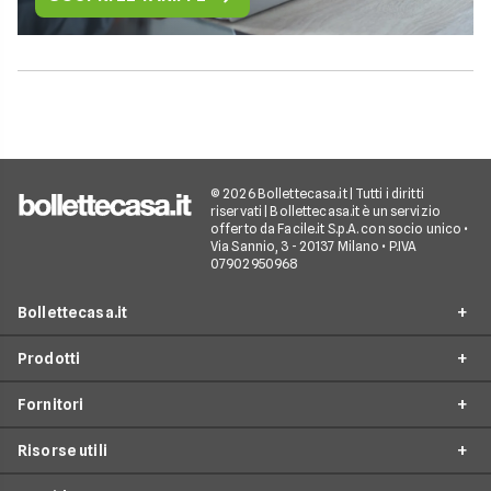
© 2026 Bollettecasa.it | Tutti i diritti
riservati | Bollettecasa.it è un servizio
offerto da Facile.it S.p.A. con socio unico •
Via Sannio, 3 - 20137 Milano • P.IVA
07902950968
Bollettecasa.it
Prodotti
Chi siamo
Fornitori
Contatti
Offerte Luce e Gas
Servizio clienti
Risorse utili
Offerte Internet Casa
Fornitori Gas e Luce
Reclami
Offerte Telefonia mobile