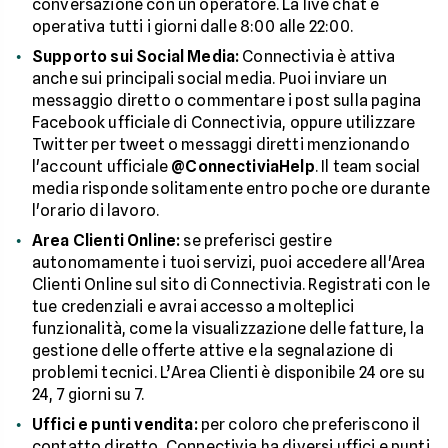
conversazione con un operatore. La live chat è
operativa tutti i giorni dalle 8:00 alle 22:00.
Supporto sui Social Media:
Connectivia è attiva
anche sui principali social media. Puoi inviare un
messaggio diretto o commentare i post sulla pagina
Facebook ufficiale di Connectivia, oppure utilizzare
Twitter per tweet o messaggi diretti menzionando
l'account ufficiale
@ConnectiviaHelp
. Il team social
media risponde solitamente entro poche ore durante
l'orario di lavoro.
Area Clienti Online:
se preferisci gestire
autonomamente i tuoi servizi, puoi accedere all'Area
Clienti Online sul sito di Connectivia. Registrati con le
tue credenziali e avrai accesso a molteplici
funzionalità, come la visualizzazione delle fatture, la
gestione delle offerte attive e la segnalazione di
problemi tecnici. L’Area Clienti è disponibile 24 ore su
24, 7 giorni su 7.
Uffici e punti vendita:
per coloro che preferiscono il
contatto diretto, Connectivia ha diversi uffici e punti