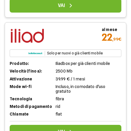
VAI
al mese
22
,99€
Solo per nuovi o già clienti mobile
Prodotto:
Iliadbox per già clienti mobile
Velocità (fino a):
2500 Mb
Attivazione
39.99 € / 1 mesi
Mode wi-fi
Incluso, in comodato d'uso
gratuito
Tecnologia
fibra
Metodi di pagamento
rid
Chiamate
flat