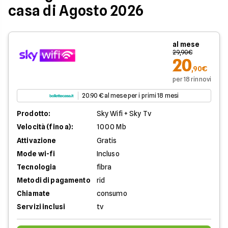
casa di Agosto 2026
al mese
29,90€
20
,90€
per 18 rinnovi
20.90 € al mese per i primi 18 mesi
Prodotto:
Sky Wifi + Sky Tv
Velocità (fino a):
1000 Mb
Attivazione
Gratis
Mode wi-fi
Incluso
Tecnologia
fibra
Metodi di pagamento
rid
Chiamate
consumo
Servizi inclusi
tv