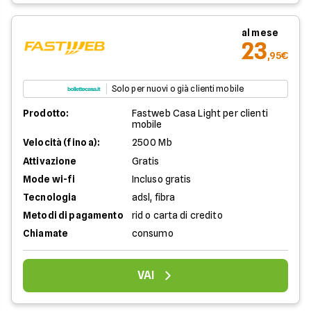
al mese
23
,95€
Solo per nuovi o già clienti mobile
Prodotto:
Fastweb Casa Light per clienti
mobile
Velocità (fino a):
2500 Mb
Attivazione
Gratis
Mode wi-fi
Incluso gratis
Tecnologia
adsl, fibra
Metodi di pagamento
rid o carta di credito
Chiamate
consumo
VAI