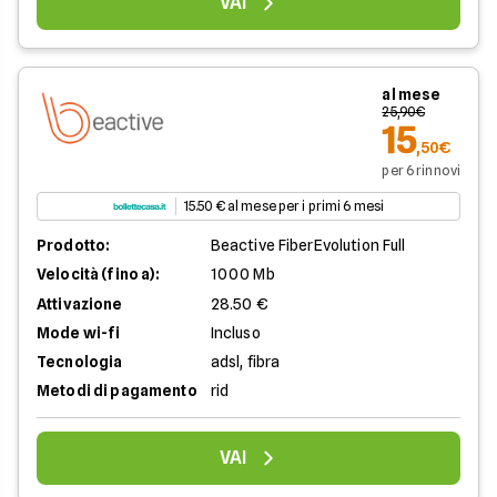
VAI
al mese
25,90€
15
,50€
per 6 rinnovi
15.50 € al mese per i primi 6 mesi
Prodotto:
Beactive FiberEvolution Full
Velocità (fino a):
1000 Mb
Attivazione
28.50 €
Mode wi-fi
Incluso
Tecnologia
adsl, fibra
Metodi di pagamento
rid
VAI