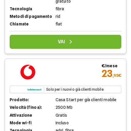
gratuito
Tecnologia
fibra
Metodi di pagamento
rid
Chiamate
flat
VAI
€/mese
23
,95€
Solo per i nuovi o già clienti mobile
Prodotto:
Casa Start per già clienti mobile
Velocità (fino a):
2500 Mb
Attivazione
Gratis
Mode wi-fi
Incluso
Tecnologia
adsl, fibra