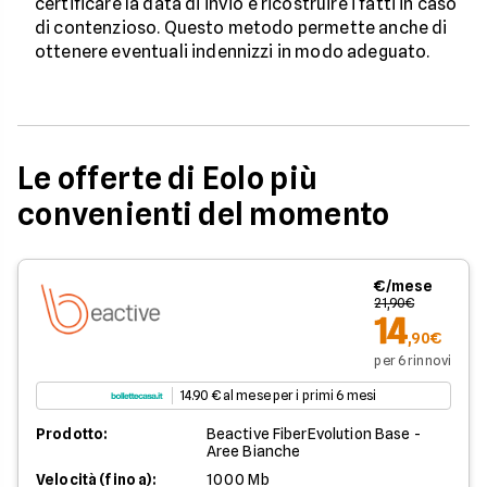
certificare la data di invio e ricostruire i fatti in caso
di contenzioso. Questo metodo permette anche di
ottenere eventuali indennizzi in modo adeguato.
Le offerte di Eolo più
convenienti del momento
€/mese
21,90€
14
,90€
per 6 rinnovi
14.90 € al mese per i primi 6 mesi
Prodotto:
Beactive FiberEvolution Base -
Aree Bianche
Velocità (fino a):
1000 Mb