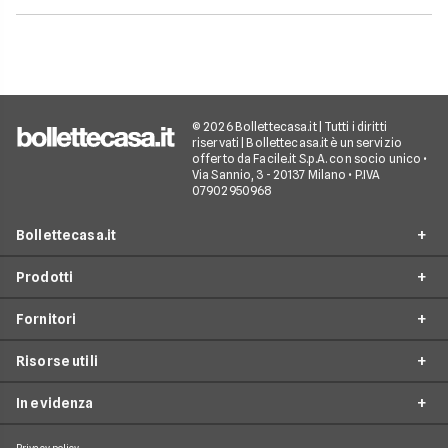
© 2026 Bollettecasa.it | Tutti i diritti
riservati | Bollettecasa.it è un servizio
offerto da Facile.it S.p.A. con socio unico •
Via Sannio, 3 - 20137 Milano • P.IVA
07902950968
Bollettecasa.it
Prodotti
Chi siamo
Fornitori
Contatti
Offerte Luce e Gas
Servizio clienti
Risorse utili
Offerte Internet Casa
Fornitori Gas e Luce
Reclami
Offerte Telefonia mobile
In evidenza
Provider Internet
Guide al risparmio energetico
Offerte Streaming e Pay-TV
Operatori telefonici
Guide internet casa