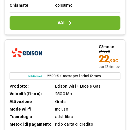
Chiamate
consumo
VAI
€/mese
24,90€
22
,90€
per 12 rinnovi
22.90 € al mese per i primi 12 mesi
Prodotto:
Edison WiFi + Luce e Gas
Velocità (fino a):
2500 Mb
Attivazione
Gratis
Mode wi-fi
Incluso
Tecnologia
adsl, fibra
Metodi di pagamento
rid o carta di credito