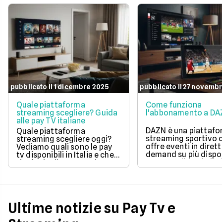
pubblicato il 1 dicembre 2025
pubblicato il 27 novemb
Quale piattaforma
Come funziona
streaming scegliere? Guida
l'abbonamento a D
alle pay TV italiane
DAZN è una piattafo
Quale piattaforma
streaming sportivo 
streaming scegliere oggi?
offre eventi in diret
Vediamo quali sono le pay
demand su più dispos
tv disponibili in Italia e che
Propone diversi piani
tipologia di contenuti
abbonamento, dai
offrono.
contenuti gratuiti d
Free fino all’offerta
completa del piano P
possibile disdire, me
Ultime notizie su Pay Tv e
pausa o gestire faci
l’abbonamento