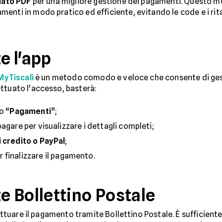
rmato PDF
per una migliore gestione dei pagamenti. Questo me
enti in modo pratico ed efficiente, evitando le code e i rit
e l'app
MyTiscali
è un metodo comodo e veloce che consente di gest
ttuato l'accesso, basterà:
o “
Pagamenti
”;
agare per visualizzare i dettagli completi;
i credito o PayPal
;
r finalizzare il pagamento.
 Bollettino Postale
fettuare il pagamento tramite Bollettino Postale. È sufficient