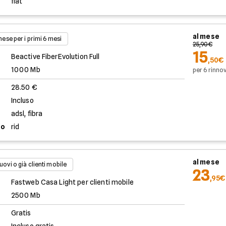
flat
al mese
 mese per i primi 6 mesi
25,90€
15
Beactive FiberEvolution Full
,50€
1000 Mb
per 6 rinnov
28.50 €
Incluso
adsl, fibra
to
rid
al mese
uovi o già clienti mobile
23
,95€
Fastweb Casa Light per clienti mobile
2500 Mb
Gratis