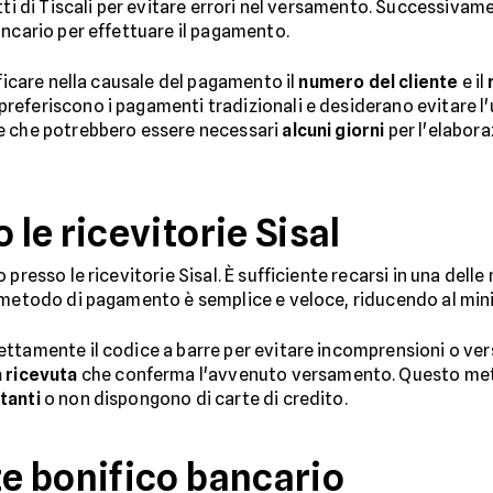
ti di Tiscali per evitare errori nel versamento. Successivamen
ancario per effettuare il pagamento.
ificare nella causale del pagamento il
numero del cliente
e il
feriscono i pagamenti tradizionali e desiderano evitare l'ut
e che potrebbero essere necessari
alcuni giorni
per l'elabor
le ricevitorie Sisal
presso le ricevitorie Sisal. È sufficiente recarsi in una delle 
 metodo di pagamento è semplice e veloce, riducendo al minimo
ttamente il codice a barre per evitare incomprensioni o ver
a ricevuta
che conferma l'avvenuto versamento. Questo meto
tanti
o non dispongono di carte di credito.
e bonifico bancario