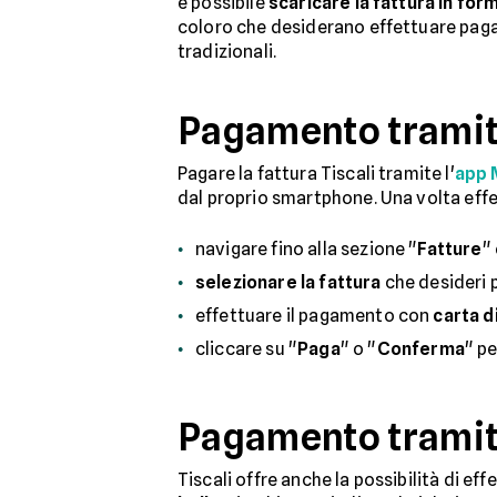
è possibile
scaricare la fattura in fo
coloro che desiderano effettuare pagam
tradizionali.
Pagamento tramit
Pagare la fattura Tiscali tramite l'
app 
dal proprio smartphone. Una volta effe
navigare fino alla sezione "
Fatture
" 
selezionare la fattura
che desideri p
effettuare il pagamento con
carta d
cliccare su "
Paga
" o "
Conferma
" pe
Pagamento tramite
Tiscali offre anche la possibilità di ef