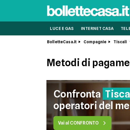
LUCE E GAS
INTERNET CASA
TEL
BolletteCasa.it
Compagnie
Tiscali
Metodi di pagamen
Confronta
Tisca
operatori del me
Vai al CONFRONTO