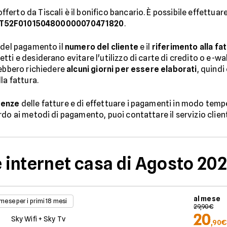
erto da Tiscali è il bonifico bancario. È possibile effettua
IT52F0101504800000070471820
.
 del pagamento il
numero del cliente
e il
riferimento alla fa
ti e desiderano evitare l'utilizzo di carte di credito o e-wa
rebbero richiedere
alcuni giorni per essere elaborati
, quindi
la fattura.
denze
delle fatture e di effettuare i pagamenti in modo tempe
do ai metodi di pagamento, puoi contattare il servizio clienti
e internet casa di Agosto 20
al mese
 mese per i primi 18 mesi
29,90€
20
Sky Wifi + Sky Tv
,90€