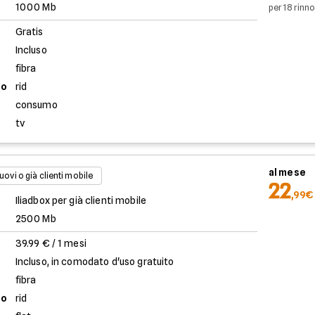
1000 Mb
per 18 rinno
Gratis
Incluso
fibra
to
rid
consumo
tv
al mese
uovi o già clienti mobile
22
,99€
Iliadbox per già clienti mobile
2500 Mb
39.99 € / 1 mesi
Incluso, in comodato d'uso gratuito
fibra
to
rid