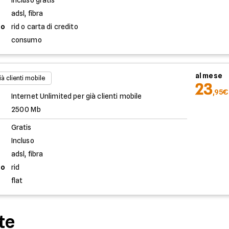
Incluso gratis
adsl, fibra
to
rid o carta di credito
consumo
al mese
ià clienti mobile
23
,95€
Internet Unlimited per già clienti mobile
2500 Mb
Gratis
Incluso
adsl, fibra
to
rid
flat
te