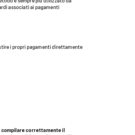
todo è sempre più utilizzato da
ardi associati ai pagamenti
ire i propri pagamenti direttamente
e
compilare correttamente il