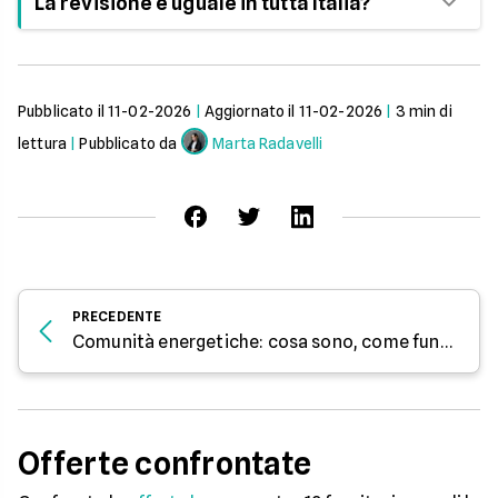
La revisione è uguale in tutta Italia?
tecnico abilitato iscritto agli albi regionali.
No. Le regole nazionali sono comuni, ma
l’applicazione pratica varia da Regione a Regione.
Pubblicato il
11-02-2026
|
Aggiornato il
11-02-2026
|
3
min di
lettura
|
Pubblicato da
Marta Radavelli
PRECEDENTE
Comunità energetiche: cosa sono, come funzionano e vantaggi
Offerte confrontate