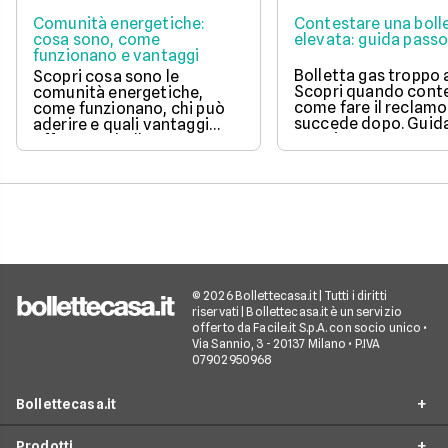
Comunità energetiche:
Contestare una boll
cosa sono, come
elevata: guida pass
funzionano e vantaggi
Bolletta gas troppo 
Scopri cosa sono le
Scopri quando conte
comunità energetiche,
come fare il reclamo
come funzionano, chi può
succede dopo. Guida
aderire e quali vantaggi
e aggiornata.
offrono su bolletta e
sostenibilità.
© 2026 Bollettecasa.it | Tutti i diritti
riservati | Bollettecasa.it è un servizio
offerto da Facile.it S.p.A. con socio unico •
Via Sannio, 3 - 20137 Milano • P.IVA
07902950968
Bollettecasa.it
Prodotti