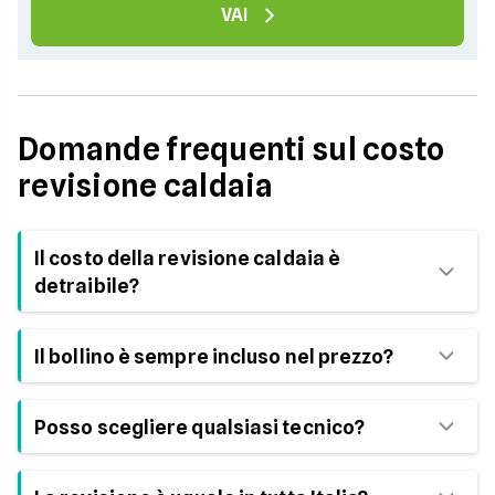
VAI
Domande frequenti sul costo
revisione caldaia
Il costo della revisione caldaia è
detraibile?
In alcuni casi sì, se l’intervento rientra in lavori di
Il bollino è sempre incluso nel prezzo?
manutenzione straordinaria o riqualificazione
energetica.
Non sempre. In molte Regioni il bollino viene
Posso scegliere qualsiasi tecnico?
pagato a parte.
No. La revisione deve essere effettuata da un