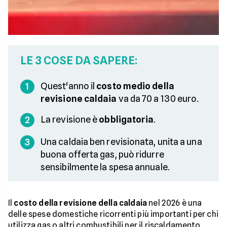
LE 3 COSE DA SAPERE:
Quest'anno il
costo medio della
1
revisione caldaia
va da 70 a 130 euro.
La revisione è
obbligatoria
.
2
Una caldaia ben revisionata, unita a una
3
buona offerta gas, può ridurre
sensibilmente la spesa annuale.
Il
costo della revisione della caldaia
nel 2026 è una
delle spese domestiche ricorrenti più importanti per chi
utilizza gas o altri combustibili per il riscaldamento.