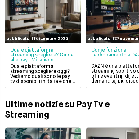
pubblicato il 1 dicembre 2025
pubblicato il 27 novemb
Quale piattaforma
Come funziona
streaming scegliere? Guida
l'abbonamento a D
alle pay TV italiane
DAZN è una piattafo
Quale piattaforma
streaming sportivo 
streaming scegliere oggi?
offre eventi in diret
Vediamo quali sono le pay
demand su più dispos
tv disponibili in Italia e che
Propone diversi piani
tipologia di contenuti
abbonamento, dai
offrono.
contenuti gratuiti d
Free fino all’offerta
Ultime notizie su Pay Tv e
completa del piano P
possibile disdire, me
Streaming
pausa o gestire faci
l’abbonamento
direttamente dal sit
dall’app.