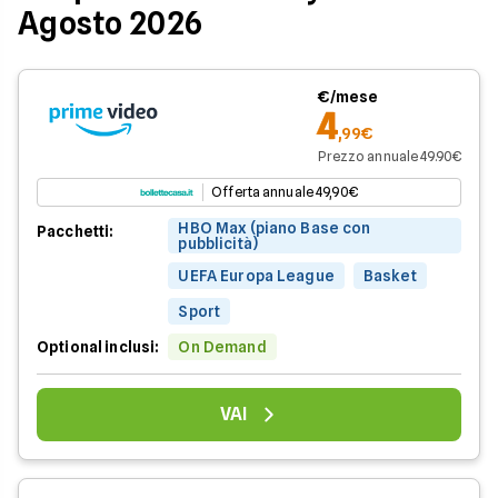
Agosto 2026
€/mese
4
,99€
Prezzo annuale 49.90€
Offerta annuale 49,90€
HBO Max (piano Base con
Pacchetti:
pubblicità)
UEFA Europa League
Basket
Sport
Optional inclusi:
On Demand
VAI