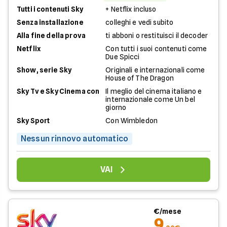
Tutti i contenuti Sky
+ Netflix incluso
Senza installazione
colleghi e vedi subito
Alla fine della prova
ti abboni o restituisci il decoder
Netflix
Con tutti i suoi contenuti come
Due Spicci
Show, serie Sky
Originali e internazionali come
House of The Dragon
Sky Tv e Sky Cinema con
Il meglio del cinema italiano e
internazionale come Un bel
giorno
Sky Sport
Con Wimbledon
Nessun rinnovo automatico
VAI
€/mese
9