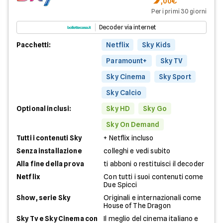
,00€
Per i primi 30 giorni
Decoder via internet
Pacchetti:
Netflix
Sky Kids
Paramount+
Sky TV
Sky Cinema
Sky Sport
Sky Calcio
Optional inclusi:
Sky HD
Sky Go
Sky On Demand
Tutti i contenuti Sky
+ Netflix incluso
Senza installazione
colleghi e vedi subito
Alla fine della prova
ti abboni o restituisci il decoder
Netflix
Con tutti i suoi contenuti come
Due Spicci
Show, serie Sky
Originali e internazionali come
House of The Dragon
Sky Tv e Sky Cinema con
Il meglio del cinema italiano e