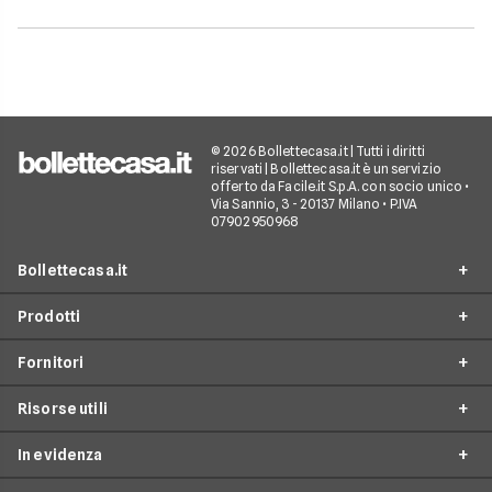
© 2026 Bollettecasa.it | Tutti i diritti
riservati | Bollettecasa.it è un servizio
offerto da Facile.it S.p.A. con socio unico •
Via Sannio, 3 - 20137 Milano • P.IVA
07902950968
Bollettecasa.it
Prodotti
Chi siamo
Fornitori
Contatti
Offerte Luce e Gas
Servizio clienti
Risorse utili
Offerte Internet Casa
Fornitori Gas e Luce
Reclami
Offerte Telefonia mobile
In evidenza
Provider Internet
Guide al risparmio energetico
Offerte Streaming e Pay-TV
Operatori telefonici