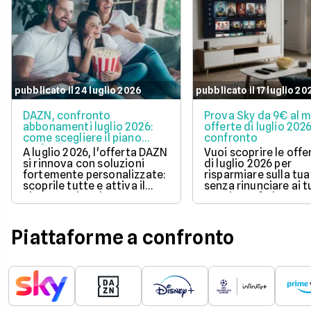
pubblicato il 24 luglio 2026
pubblicato il 17 luglio 20
DAZN, confronto
Prova Sky da 9€ al m
abbonamenti luglio 2026:
offerte di luglio 2026
come scegliere il piano
confronto
perfetto per te
A luglio 2026, l'offerta DAZN
Vuoi scoprire le offe
si rinnova con soluzioni
di luglio 2026 per
fortemente personalizzate:
risparmiare sulla tua
scoprile tutte e attiva il
senza rinunciare ai t
piano con i tuoi sport
e serie preferite? Leg
preferiti.
nostra guida per
confrontare i pacche
convenienti e sceglie
Piattaforme a confronto
soluzione perfetta pe
tue esigenze di
intrattenimento.