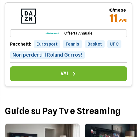
€/mese
11
,99€
Offerta Annuale
Pacchetti:
Eurosport
Tennis
Basket
UFC
Non perderti il Roland Garros!
VAI
Guide su Pay Tv e Streaming