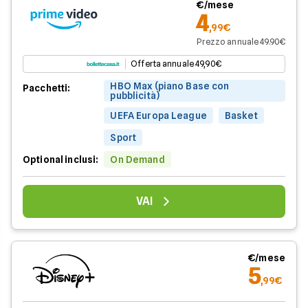
€/mese
4
,99€
Prezzo annuale 49.90€
Offerta annuale 49,90€
HBO Max (piano Base con
Pacchetti:
pubblicità)
UEFA Europa League
Basket
Sport
Optional inclusi:
On Demand
VAI
€/mese
5
,99€