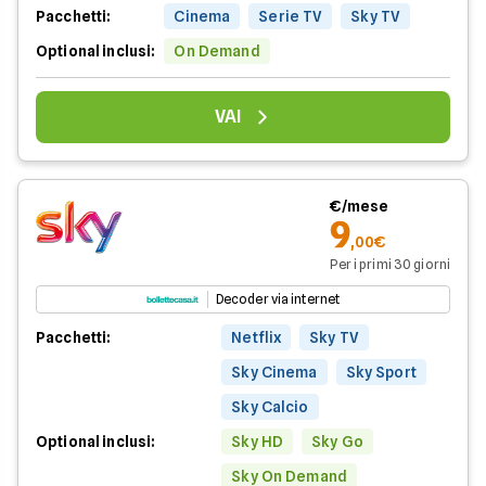
Pacchetti:
Cinema
Serie TV
Sky TV
Optional inclusi:
On Demand
VAI
€/mese
9
,00€
Per i primi 30 giorni
Decoder via internet
Pacchetti:
Netflix
Sky TV
Sky Cinema
Sky Sport
Sky Calcio
Optional inclusi:
Sky HD
Sky Go
Sky On Demand