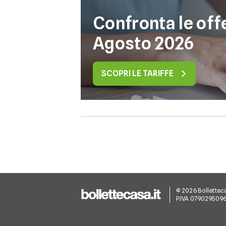
Confronta le off
Agosto 2026
SCOPRI LE TARIFFE
© 2026 Bollettecasa
P.IVA 079029509