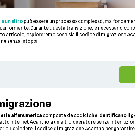
a un altro
può essere un processo complesso, ma fondament
performante. Durante questa transizione, è necessario conos
esto articolo, esploreremo cosa sia il codice di migrazione A
one senza intoppi.
 migrazione
serie alfanumerica
composta da codici che
identificano il 
atto Internet Acantho a un altro operatore senza interruzioni
rio richiedere il codice di migrazione Acantho per garantir