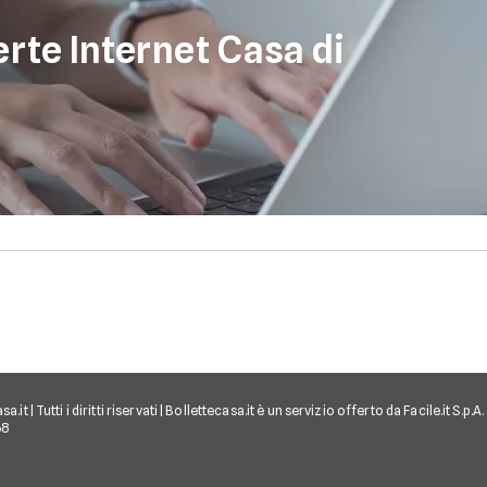
erte Internet Casa di
.it | Tutti i diritti riservati | Bollettecasa.it è un servizio offerto da Facile.it S.p
68