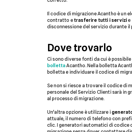
corretto.
Il codice di migrazione Acantho è un e
contratto e
trasferire tutti i servizi
e 
disconnessione del servizio durante il 
Dove trovarlo
Ci sono diverse fonti da cui è possibil
bolletta
Acantho. Nella bolletta Acanth
bolletta e individuare il codice di migr
Se non si riesce a trovare il codice di 
personale del Servizio Clienti sarà in 
al processo di migrazione.
Un'altra opzione è utilizzare i
generato
attuale, il numero di telefono con pre
clic. I generatori automatici di codic
migrazione senza dover contattare dire