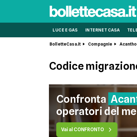
LUCE E GAS
INTERNET CASA
TEL
BolletteCasa.it
Compagnie
Acantho
Codice migrazione
Confronta
Acan
operatori del me
Vai al CONFRONTO