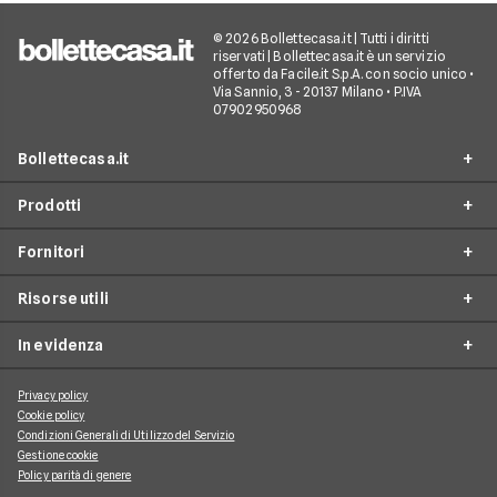
© 2026 Bollettecasa.it | Tutti i diritti
riservati | Bollettecasa.it è un servizio
offerto da Facile.it S.p.A. con socio unico •
Via Sannio, 3 - 20137 Milano • P.IVA
07902950968
Bollettecasa.it
Prodotti
Chi siamo
Fornitori
Contatti
Offerte Luce e Gas
Servizio clienti
Risorse utili
Offerte Internet Casa
Fornitori Gas e Luce
Reclami
Offerte Telefonia mobile
In evidenza
Provider Internet
Guide al risparmio energetico
Offerte Streaming e Pay-TV
Operatori telefonici
Guide internet casa
Privacy policy
Aggiornamenti su Luce e Gas
Cookie policy
Piattaforme Streaming e Pay-TV
Guide alla telefonia mobile
Condizioni Generali di Utilizzo del Servizio
Approfondimenti Internet Casa
Gestione cookie
Guide allo streaming tv
Argomenti di Telefonia Mobile
Policy parità di genere