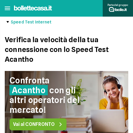
Parte del gruppo:
Speed Test Internet
Verifica la velocità della tua
connessione con lo Speed Test
Acantho
Confronta
Acantho
con gli
altri operatori del
mercato!
Vai al CONFRONTO