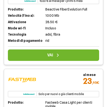
15.50 € al mese per i primi 6 mesi
Prodotto:
Beactive FiberEvolution Full
Velocità (fino a):
1000 Mb
Attivazione
28.50 €
Mode wi-fi
Incluso
Tecnologia
adsl, fibra
Metodi di pagamento
rid
VAI
al mese
23
,95€
Solo per nuovi o già clienti mobile
Prodotto:
Fastweb Casa Light per clienti
mobile