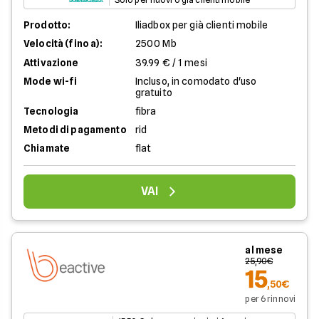
Prodotto:
Iliadbox per già clienti mobile
Velocità (fino a):
2500 Mb
Attivazione
39.99 € / 1 mesi
Mode wi-fi
Incluso, in comodato d'uso
gratuito
Tecnologia
fibra
Metodi di pagamento
rid
Chiamate
flat
VAI
al mese
25,90€
15
,50€
per 6 rinnovi