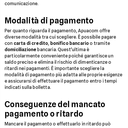
comunicazione.
Modalità di pagamento
Per quanto riguarda il pagamento, Apuacom offre
diverse modalità tra cui scegliere. È possibile pagare
con
carta di credito
,
bonifico bancario
o tramite
domiciliazione
bancaria. Quest'ultima è
particolarmente conveniente poiché garantisce un
saldo preciso e elimina il rischio di dimenticanze o
ritardi nei pagamenti. È importante scegliere la
modalità di pagamento più adatta alle proprie esigenze
e assicurarsi di effettuare il pagamento entro i tempi
indicati sulla bolletta.
Conseguenze del mancato
pagamento o ritardo
Mancare il pagamento o effettuarlo in ritardo può