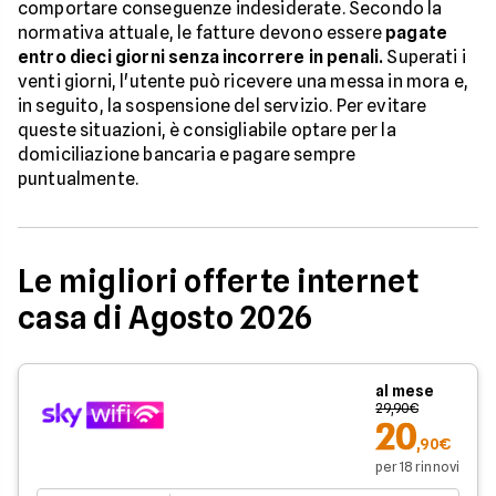
comportare conseguenze indesiderate. Secondo la
normativa attuale, le fatture devono essere
pagate
entro dieci giorni senza incorrere in penali.
Superati i
venti giorni, l'utente può ricevere una messa in mora e,
in seguito, la sospensione del servizio. Per evitare
queste situazioni, è consigliabile optare per la
domiciliazione bancaria e pagare sempre
puntualmente.
Le migliori offerte internet
casa di Agosto 2026
al mese
29,90€
20
,90€
per 18 rinnovi