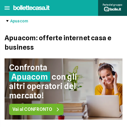
Parte del gruppo:
Apuacom
Apuacom: offerte internet casa e
business
Confronta
Apuacom
con gli
altri operatori del
mercato!
Vai al CONFRONTO