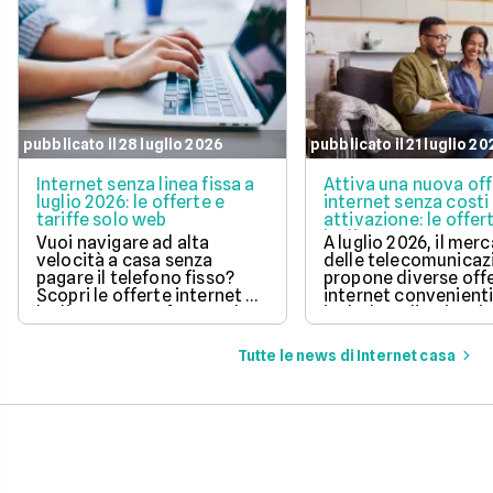
pubblicato il 28 luglio 2026
pubblicato il 21 luglio 2
Internet senza linea fissa a
Attiva una nuova of
luglio 2026: le offerte e
internet senza costi 
tariffe solo web
attivazione: le offer
luglio 2026
Vuoi navigare ad alta
A luglio 2026, il mer
velocità a casa senza
delle telecomunicaz
pagare il telefono fisso?
propone diverse off
Scopri le offerte internet di
internet convenient
luglio 2026, confrontando
includono l'attivazi
prezzi, velocità e costi di
gratuita.
attivazione per trovare
Tutte le news di Internet casa
quella perfetta per te.