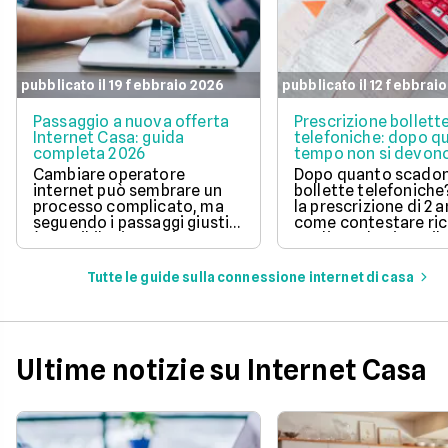
pubblicato il 19 febbraio 2026
pubblicato il 12 febbrai
Passaggio a nuova offerta
Prescrizione bollett
Internet Casa: guida
telefoniche: dopo q
completa 2026
tempo non si devono
pagare?
Cambiare operatore
Dopo quanto scadon
internet può sembrare un
bollette telefoniche
processo complicato, ma
la prescrizione di 2 a
seguendo i passaggi giusti,
come contestare ric
è possibile risparmiare
tardive ed evitare il
notevolmente sulla linea
pagamento di fattur
telefonica e godere di un
vecchie.
Tutte le guide sulla connessione internet di casa
servizio migliore. In questo
articolo, ti spieghiamo la
procedura da seguire.
Ultime notizie su Internet Casa