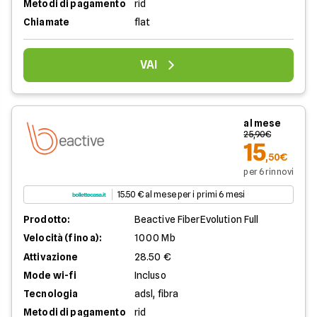
Metodi di pagamento
rid
Chiamate
flat
VAI
al mese
25,90€
15
,50€
per 6 rinnovi
15.50 € al mese per i primi 6 mesi
Prodotto:
Beactive FiberEvolution Full
Velocità (fino a):
1000 Mb
Attivazione
28.50 €
Mode wi-fi
Incluso
Tecnologia
adsl, fibra
Metodi di pagamento
rid