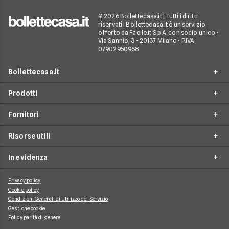
© 2026 Bollettecasa.it | Tutti i diritti
riservati | Bollettecasa.it è un servizio
offerto da Facile.it S.p.A. con socio unico •
Via Sannio, 3 - 20137 Milano • P.IVA
07902950968
Bollettecasa.it
Prodotti
Chi siamo
Fornitori
Contatti
Offerte Luce e Gas
Servizio clienti
Risorse utili
Offerte Internet Casa
Fornitori Gas e Luce
Reclami
Offerte Telefonia mobile
In evidenza
Provider Internet
Guide al risparmio energetico
Offerte Streaming e Pay-TV
Operatori telefonici
Guide internet casa
Privacy policy
Aggiornamenti su Luce e Gas
Cookie policy
Piattaforme Streaming e Pay-TV
Guide alla telefonia mobile
Condizioni Generali di Utilizzo del Servizio
Approfondimenti Internet Casa
Gestione cookie
Guide allo streaming tv
Argomenti di Telefonia Mobile
Policy parità di genere
News