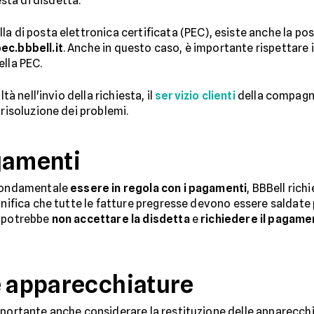
ta di disdetta.
 di posta elettronica certificata (PEC), esiste anche la possi
c.bbbell.it
. Anche in questo caso, è importante rispettare i
ella PEC.
tà nell'invio della richiesta, il
servizio clienti
della compagni
 risoluzione dei problemi.
gamenti
 fondamentale
essere in regola con i pagamenti
, BBBell rich
nifica che tutte le fatture pregresse devono essere saldate pr
l potrebbe
non accettare la disdetta
e
richiedere il pagame
e apparecchiature
mportante anche considerare la restituzione delle apparecch