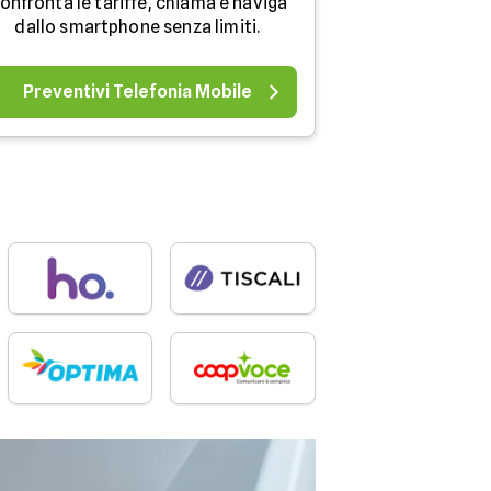
onfronta le tariffe, chiama e naviga
dallo smartphone senza limiti.
Preventivi Telefonia Mobile