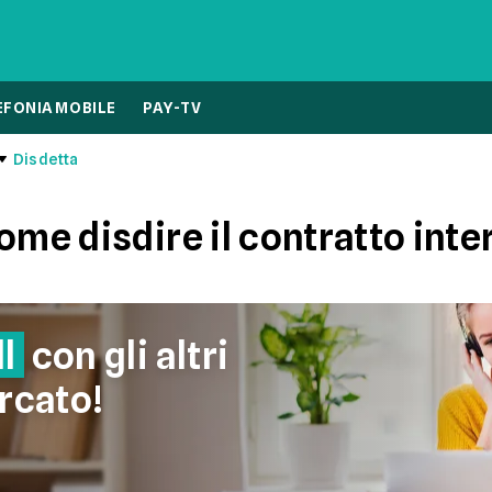
EFONIA MOBILE
PAY-TV
Disdetta
ome disdire il contratto inte
l
con gli altri
rcato!