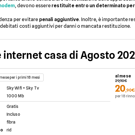
modem
, devono essere
restituite entro un determinato pe
denza per evitare
penali aggiuntive
. Inoltre, è importante r
debitati costi aggiuntivi per danni o mancata restituzione.
e internet casa di Agosto 20
al mese
 mese per i primi 18 mesi
29,90€
20
Sky Wifi + Sky Tv
,90€
1000 Mb
per 18 rinno
Gratis
Incluso
fibra
to
rid