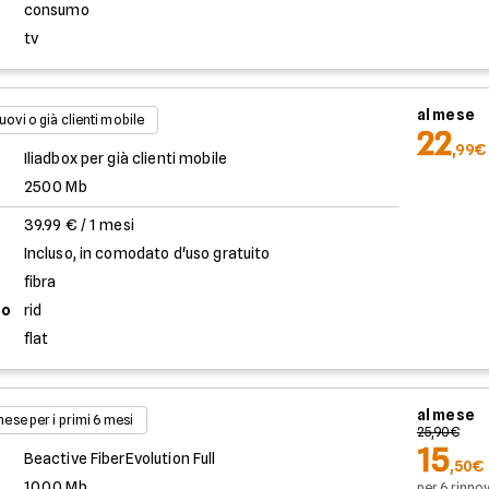
consumo
tv
al mese
uovi o già clienti mobile
22
,99€
Iliadbox per già clienti mobile
2500 Mb
39.99 € / 1 mesi
Incluso, in comodato d'uso gratuito
fibra
to
rid
flat
al mese
 mese per i primi 6 mesi
25,90€
15
Beactive FiberEvolution Full
,50€
1000 Mb
per 6 rinnov