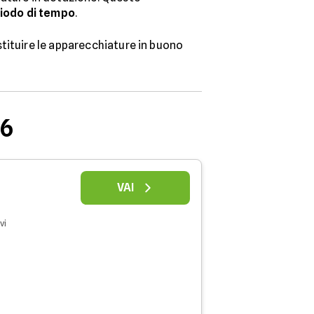
riodo di tempo
.
estituire le apparecchiature in buono
26
VAI
vi