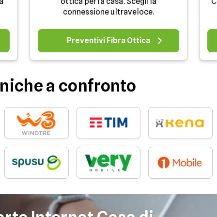
a
ottica per la casa. Scegli la
C
.
connessione ultraveloce.
Preventivi Fibra Ottica
niche a confronto