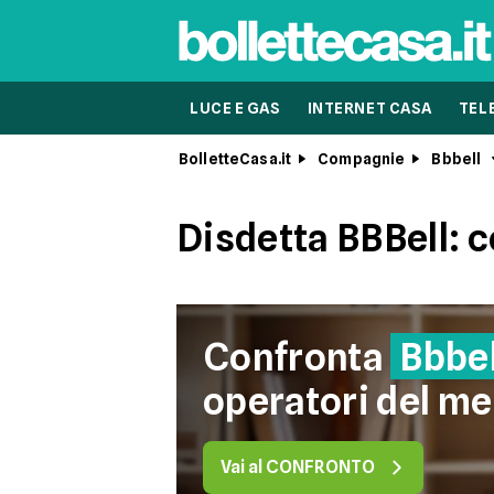
LUCE E GAS
INTERNET CASA
TEL
BolletteCasa.it
Compagnie
Bbbell
Disdetta BBBell: c
Confronta
Bbbel
operatori del me
Vai al CONFRONTO