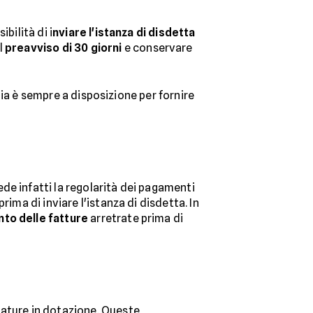
bilità di i
nviare l'istanza di disdetta
l
preavviso di 30 giorni
e conservare
a è sempre a disposizione per fornire
iede infatti la regolarità dei pagamenti
ima di inviare l'istanza di disdetta. In
nto delle fatture
arretrate prima di
iature in dotazione. Queste