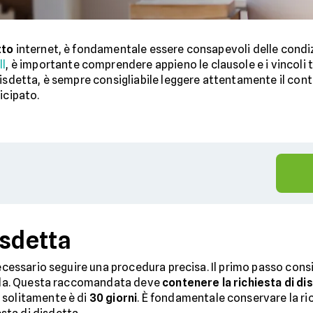
tto
internet, è fondamentale essere consapevoli delle condizi
ll
, è importante comprendere appieno le clausole e i vincoli 
disdetta, è sempre consigliabile leggere attentamente il cont
icipato.
isdetta
necessario seguire una procedura precisa. Il primo passo consi
ienda. Questa raccomandata deve
contenere la richiesta di di
 solitamente è di
30 giorni
. È fondamentale conservare la ri