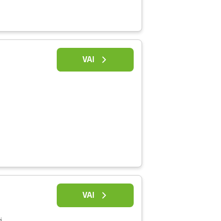
VAI
VAI
i