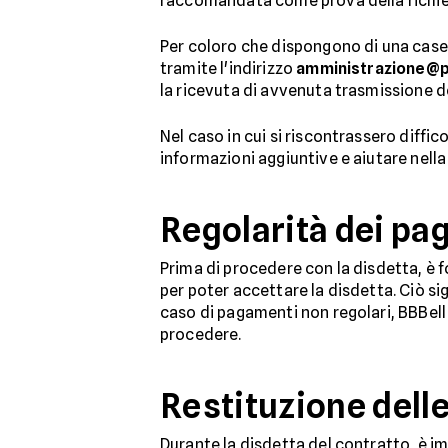
raccomandata come prova della richies
Per coloro che dispongono di una casella
tramite l'indirizzo
amministrazione@pe
la ricevuta di avvenuta trasmissione d
Nel caso in cui si riscontrassero difficol
informazioni aggiuntive e aiutare nella
Regolarità dei pa
Prima di procedere con la disdetta, è
per poter accettare la disdetta. Ciò sig
caso di pagamenti non regolari, BBBel
procedere.
Restituzione dell
Durante la disdetta del contratto, è i