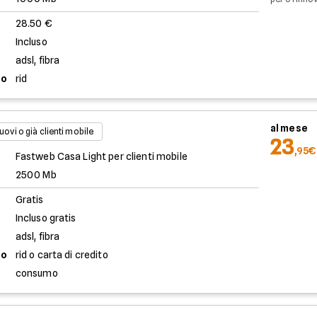
28.50 €
Incluso
adsl, fibra
to
rid
al mese
uovi o già clienti mobile
23
,95€
Fastweb Casa Light per clienti mobile
2500 Mb
Gratis
Incluso gratis
adsl, fibra
to
rid o carta di credito
consumo