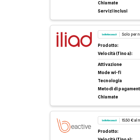
Chiamate
Servizi inclusi
Solo per n
Prodotto:
Velocità (fino a):
Attivazione
Mode wi-fi
Tecnologia
Metodi di pagamen
Chiamate
15.50 € al
Prodotto:
Velocità (fino a):