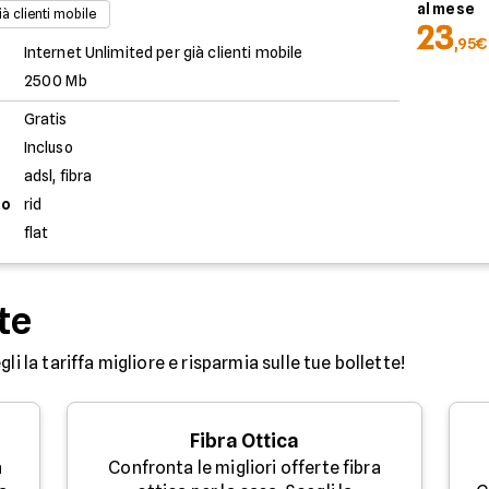
al mese
ià clienti mobile
23
,95€
Internet Unlimited per già clienti mobile
2500 Mb
Gratis
Incluso
adsl, fibra
to
rid
flat
te
egli la tariffa migliore e risparmia sulle tue bollette!
Fibra Ottica
a
Confronta le migliori offerte fibra