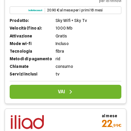
per 18 rinnovi
20.90 € al mese per i primi 18 mesi
Prodotto:
Sky Wifi + Sky Tv
Velocità (fino a):
1000 Mb
Attivazione
Gratis
Mode wi-fi
Incluso
Tecnologia
fibra
Metodi di pagamento
rid
Chiamate
consumo
Servizi inclusi
tv
VAI
al mese
22
,99€