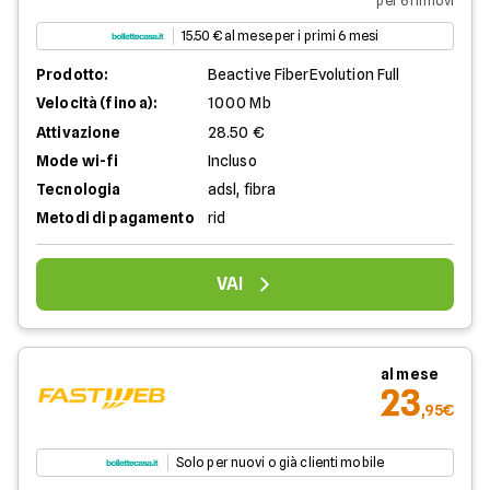
per 6 rinnovi
15.50 € al mese per i primi 6 mesi
Prodotto:
Beactive FiberEvolution Full
Velocità (fino a):
1000 Mb
Attivazione
28.50 €
Mode wi-fi
Incluso
Tecnologia
adsl, fibra
Metodi di pagamento
rid
VAI
al mese
23
,95€
Solo per nuovi o già clienti mobile