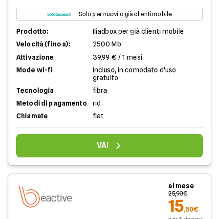
Solo per nuovi o già clienti mobile
Prodotto:
Iliadbox per già clienti mobile
Velocità (fino a):
2500 Mb
Attivazione
39.99 € / 1 mesi
Mode wi-fi
Incluso, in comodato d'uso
gratuito
Tecnologia
fibra
Metodi di pagamento
rid
Chiamate
flat
VAI
al mese
25,90€
15
,50€