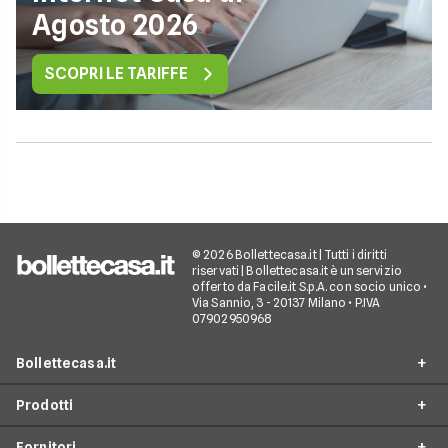
Agosto 2026
SCOPRI LE TARIFFE
© 2026 Bollettecasa.it | Tutti i diritti
riservati | Bollettecasa.it è un servizio
offerto da Facile.it S.p.A. con socio unico •
Via Sannio, 3 - 20137 Milano • P.IVA
07902950968
Bollettecasa.it
Prodotti
Chi siamo
Fornitori