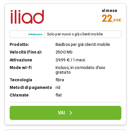
al mese
22
,99€
Solo per nuovi o già clienti mobile
Prodotto:
Iliadbox per già clienti mobile
Velocità (fino a):
2500 Mb
Attivazione
39.99 € / 1 mesi
Mode wi-fi
Incluso, in comodato d'uso
gratuito
Tecnologia
fibra
Metodi di pagamento
rid
Chiamate
flat
VAI