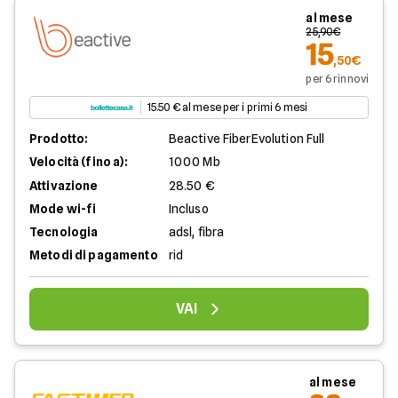
al mese
25,90€
15
,50€
per 6 rinnovi
15.50 € al mese per i primi 6 mesi
Prodotto:
Beactive FiberEvolution Full
Velocità (fino a):
1000 Mb
Attivazione
28.50 €
Mode wi-fi
Incluso
Tecnologia
adsl, fibra
Metodi di pagamento
rid
VAI
al mese