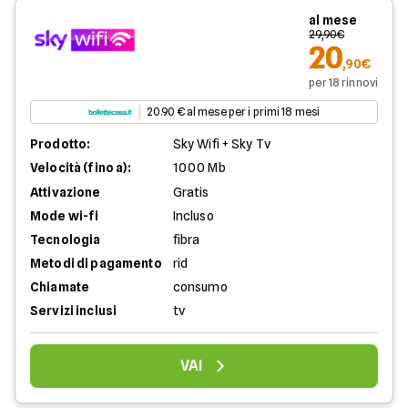
al mese
29,90€
20
,90€
per 18 rinnovi
20.90 € al mese per i primi 18 mesi
Prodotto:
Sky Wifi + Sky Tv
Velocità (fino a):
1000 Mb
Attivazione
Gratis
Mode wi-fi
Incluso
Tecnologia
fibra
Metodi di pagamento
rid
Chiamate
consumo
Servizi inclusi
tv
VAI