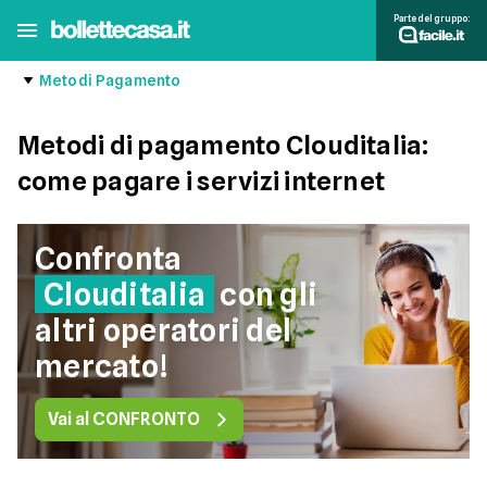
Parte del gruppo:
Metodi Pagamento
Metodi di pagamento Clouditalia:
come pagare i servizi internet
Confronta
Clouditalia
con gli
altri operatori del
mercato!
Vai al CONFRONTO