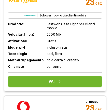
23
,95€
Solo per nuovi o già clienti mobile
Prodotto:
Fastweb Casa Light per clienti
mobile
Velocità (fino a):
2500 Mb
Attivazione
Gratis
Mode wi-fi
Incluso gratis
Tecnologia
adsl, fibra
Metodi di pagamento
rid o carta di credito
Chiamate
consumo
VAI
al mese
23
,95€