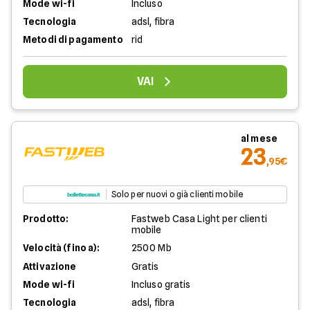
Mode wi-fi
Incluso
Tecnologia
adsl, fibra
Metodi di pagamento
rid
VAI
al mese
23
,95€
Solo per nuovi o già clienti mobile
Prodotto:
Fastweb Casa Light per clienti
mobile
Velocità (fino a):
2500 Mb
Attivazione
Gratis
Mode wi-fi
Incluso gratis
Tecnologia
adsl, fibra