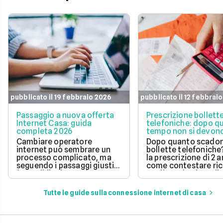
pubblicato il 19 febbraio 2026
pubblicato il 12 febbrai
Passaggio a nuova offerta
Prescrizione bollett
Internet Casa: guida
telefoniche: dopo q
completa 2026
tempo non si devono
pagare?
Cambiare operatore
Dopo quanto scadon
internet può sembrare un
bollette telefoniche
processo complicato, ma
la prescrizione di 2 a
seguendo i passaggi giusti,
come contestare ric
è possibile risparmiare
tardive ed evitare il
notevolmente sulla linea
pagamento di fattur
telefonica e godere di un
vecchie.
Tutte le guide sulla connessione internet di casa
servizio migliore. In questo
articolo, ti spieghiamo la
procedura da seguire.