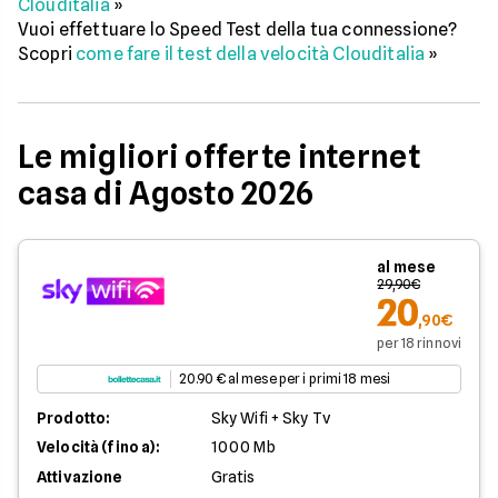
Clouditalia
»
Vuoi effettuare lo Speed Test della tua connessione?
Scopri
come fare il test della velocità Clouditalia
»
Le migliori offerte internet
casa di Agosto 2026
al mese
29,90€
20
,90€
per 18 rinnovi
20.90 € al mese per i primi 18 mesi
Prodotto:
Sky Wifi + Sky Tv
Velocità (fino a):
1000 Mb
Attivazione
Gratis