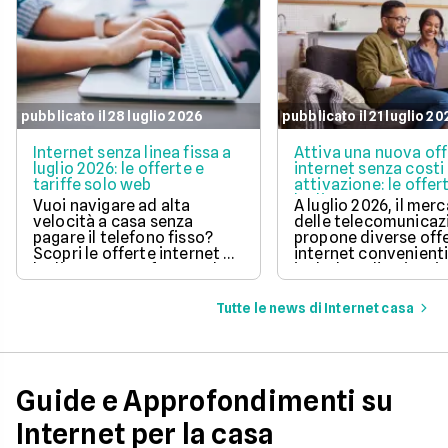
pubblicato il 28 luglio 2026
pubblicato il 21 luglio 2
Internet senza linea fissa a
Attiva una nuova of
luglio 2026: le offerte e
internet senza costi 
tariffe solo web
attivazione: le offer
luglio 2026
Vuoi navigare ad alta
A luglio 2026, il mer
velocità a casa senza
delle telecomunicaz
pagare il telefono fisso?
propone diverse off
Scopri le offerte internet di
internet convenient
luglio 2026, confrontando
includono l'attivazi
prezzi, velocità e costi di
gratuita.
attivazione per trovare
Tutte le news di Internet casa
quella perfetta per te.
Guide e Approfondimenti su
Internet per la casa