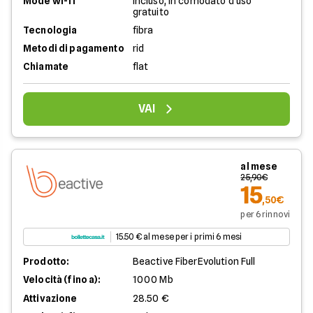
Mode wi-fi
Incluso, in comodato d'uso
gratuito
Tecnologia
fibra
Metodi di pagamento
rid
Chiamate
flat
VAI
al mese
25,90€
15
,50€
per 6 rinnovi
15.50 € al mese per i primi 6 mesi
Prodotto:
Beactive FiberEvolution Full
Velocità (fino a):
1000 Mb
Attivazione
28.50 €