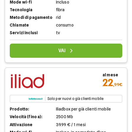
Mode wi-fi
Incluso
Tecnologia
fibra
Metodi di pagamento
rid
Chiamate
consumo
Servizi inclusi
tv
VAI
al mese
22
,99€
Solo per nuovi o già clienti mobile
Prodotto:
Iliadbox per già clienti mobile
Velocità (fino a):
2500 Mb
Attivazione
39.99 € / 1 mesi