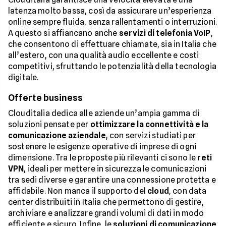
latenza molto bassa, così da assicurare un’esperienza
online sempre fluida, senza rallentamenti o interruzioni.
A questo si affiancano anche
servizi di telefonia VoIP
,
che consentono di effettuare chiamate, sia in Italia che
all’estero, con una qualità audio eccellente e costi
competitivi, sfruttando le potenzialità della tecnologia
digitale.
Offerte business
Clouditalia dedica alle aziende un’ampia gamma di
soluzioni pensate per
ottimizzare la connettività e la
comunicazione aziendale
, con servizi studiati per
sostenere le esigenze operative di imprese di ogni
dimensione. Tra le proposte più rilevanti ci sono le
reti
VPN
, ideali per mettere in sicurezza le comunicazioni
tra sedi diverse e garantire una connessione protetta e
affidabile. Non manca il supporto del
cloud
, con data
center distribuiti in Italia che permettono di gestire,
archiviare e analizzare grandi volumi di dati in modo
efficiente e sicuro. Infine, le
soluzioni di comunicazione