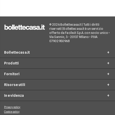
© 2026 Bollettecasa.it | Tutti i diritti
riservati | Bollettecasa.it è un servizio
offerto da Facile.it S.p.A. con socio unico •
Via Sannio, 3 - 20137 Milano • P.IVA
07902950968
Bollettecasa.it
Prodotti
Chi siamo
Fornitori
Contatti
Offerte Luce e Gas
Servizio clienti
Risorse utili
Offerte Internet Casa
Fornitori Gas e Luce
Reclami
Offerte Telefonia mobile
In evidenza
Provider Internet
Guide al risparmio energetico
Offerte Streaming e Pay-TV
Operatori telefonici
Guide internet casa
Privacy policy
Aggiornamenti su Luce e Gas
Cookie policy
Piattaforme Streaming e Pay-TV
Guide alla telefonia mobile