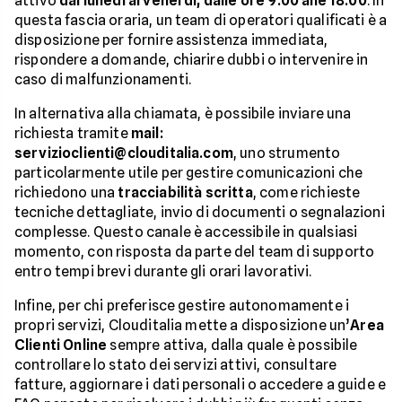
attivo
dal lunedì al venerdì, dalle ore 9:00 alle 18:00
. In
questa fascia oraria, un team di operatori qualificati è a
disposizione per fornire assistenza immediata,
rispondere a domande, chiarire dubbi o intervenire in
caso di malfunzionamenti.
In alternativa alla chiamata, è possibile inviare una
richiesta tramite
mail:
servizioclienti@clouditalia.com
, uno strumento
particolarmente utile per gestire comunicazioni che
richiedono una
tracciabilità scritta
, come richieste
tecniche dettagliate, invio di documenti o segnalazioni
complesse. Questo canale è accessibile in qualsiasi
momento, con risposta da parte del team di supporto
entro tempi brevi durante gli orari lavorativi.
Infine, per chi preferisce gestire autonomamente i
propri servizi, Clouditalia mette a disposizione un’
Area
Clienti Online
sempre attiva, dalla quale è possibile
controllare lo stato dei servizi attivi, consultare
fatture, aggiornare i dati personali o accedere a guide e