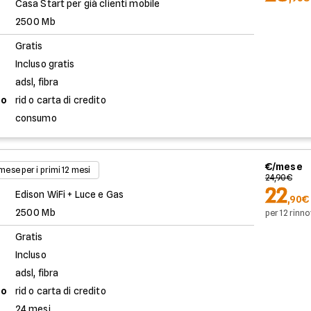
Casa Start per già clienti mobile
2500 Mb
Gratis
Incluso gratis
adsl, fibra
to
rid o carta di credito
consumo
€/mese
 mese per i primi 12 mesi
24,90€
22
Edison WiFi + Luce e Gas
,90€
2500 Mb
per 12 rinno
Gratis
Incluso
adsl, fibra
to
rid o carta di credito
24 mesi