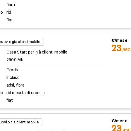
fibra
to
rid
flat
€/mese
 nuovi o già clienti mobile
23
,95€
Casa Start per già clienti mobile
2500 Mb
Gratis
Incluso
adsl, fibra
to
rid o carta di credito
flat
€/mese
uovi o già clienti mobile
23
,95€