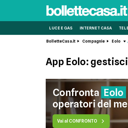
LUCE E GAS
INTERNET CASA
TEL
BolletteCasa.it
Compagnie
Eolo
App Eolo: gestisc
Confronta
Eolo
operatori del me
Vai al CONFRONTO