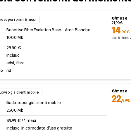
€/mese
 mese per i primi 6 mesi
21,90€
14
Beactive FiberEvolution Base - Aree Bianche
,90€
1000 Mb
per 6 rinnov
29.50 €
Incluso
adsl, fibra
to
rid
€/mese
uovi o già clienti mobile
22
,99€
Iliadbox per già clienti mobile
2500 Mb
39.99 € / 1 mesi
Incluso, in comodato d'uso gratuito