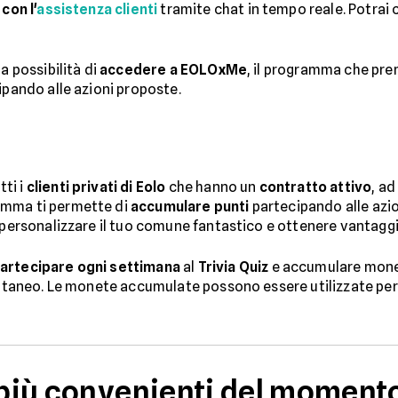
con l'
assistenza clienti
tramite chat in tempo reale. Potrai 
a possibilità di
accedere a EOLOxMe
, il programma che prem
ipando alle azioni proposte.
ti i
clienti privati di Eolo
che hanno un
contratto attivo
, a
amma ti permette di
accumulare punti
partecipando alle azio
oi personalizzare il tuo comune fantastico e ottenere vantaggi
artecipare ogni settimana
al
Trivia Quiz
e accumulare monete
tantaneo. Le monete accumulate possono essere utilizzate per
o più convenienti del moment