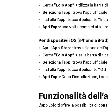
Cerca "
Eolo App
": utilizza la barra 
Seleziona l'app
: trova l'app ufficiale
Installa l'app
: tocca il pulsante "Inst
Apri l'app
: una volta completata l'in
Per dispositivi iOS (iPhone e iPad
Apri l'
App Store
: trova l'icona dell'
Cerca "
Eolo App
": usa la barra di ri
Seleziona l'app
: trova l'app ufficiale
Installa l'app
: tocca il pulsante "Otti
Apri l'app
: Dopo l'installazione, tocc
Funzionalità dell'
L'app Eolo ti offre la possibilità di
consu