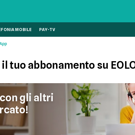
EFONIA MOBILE
PAY-TV
App
i il tuo abbonamento su EOL
con gli altri
rcato!