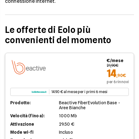
connessione Internet.
Le offerte di Eolo più
convenienti del momento
€/mese
21,90€
14
,90€
per 6 rinnovi
14.90 € al mese per i primi 6 mesi
Prodotto:
Beactive FiberEvolution Base -
Aree Bianche
Velocità (fino a):
1000 Mb
Attivazione
29.50 €
Mode wi-fi
Incluso