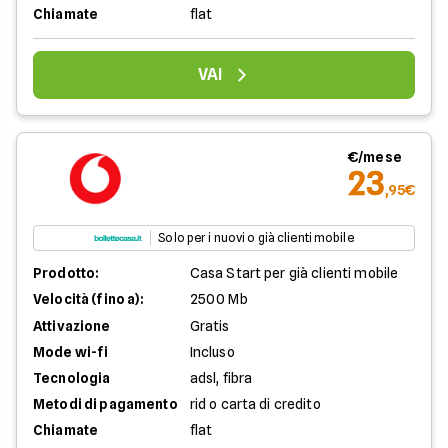
Chiamate
flat
VAI
€/mese
23
,95€
Solo per i nuovi o già clienti mobile
Prodotto:
Casa Start per già clienti mobile
Velocità (fino a):
2500 Mb
Attivazione
Gratis
Mode wi-fi
Incluso
Tecnologia
adsl, fibra
Metodi di pagamento
rid o carta di credito
Chiamate
flat