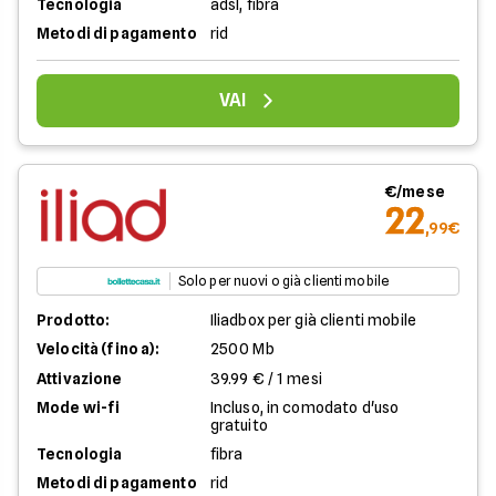
Tecnologia
adsl, fibra
Metodi di pagamento
rid
VAI
€/mese
22
,99€
Solo per nuovi o già clienti mobile
Prodotto:
Iliadbox per già clienti mobile
Velocità (fino a):
2500 Mb
Attivazione
39.99 € / 1 mesi
Mode wi-fi
Incluso, in comodato d'uso
gratuito
Tecnologia
fibra
Metodi di pagamento
rid