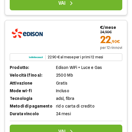
VAI
€/mese
24,90€
22
,90€
per 12 rinnovi
22.90 € al mese per i primi 12 mesi
Prodotto:
Edison WiFi + Luce e Gas
Velocità (fino a):
2500 Mb
Attivazione
Gratis
Mode wi-fi
Incluso
Tecnologia
adsl, fibra
Metodi di pagamento
rid o carta di credito
Durata vincolo
24 mesi
VAI