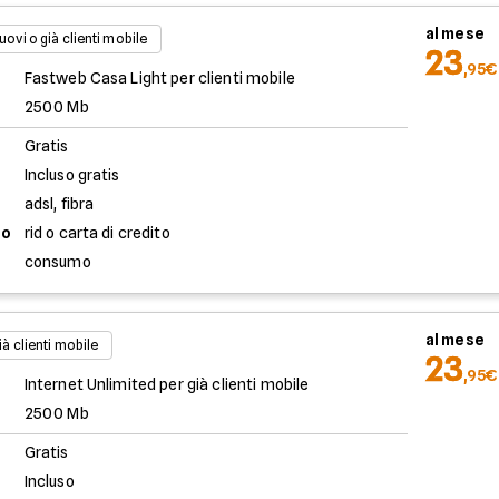
al mese
uovi o già clienti mobile
23
,95€
Fastweb Casa Light per clienti mobile
2500 Mb
Gratis
Incluso gratis
adsl, fibra
to
rid o carta di credito
consumo
al mese
ià clienti mobile
23
,95€
Internet Unlimited per già clienti mobile
2500 Mb
Gratis
Incluso