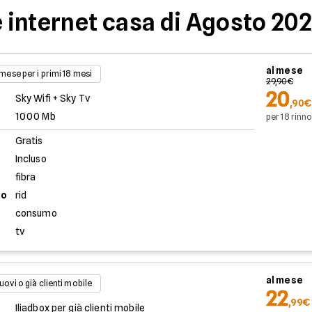
e internet casa di Agosto 20
al mese
 mese per i primi 18 mesi
29,90€
20
Sky Wifi + Sky Tv
,90€
1000 Mb
per 18 rinno
Gratis
Incluso
fibra
to
rid
consumo
tv
al mese
uovi o già clienti mobile
22
,99€
Iliadbox per già clienti mobile