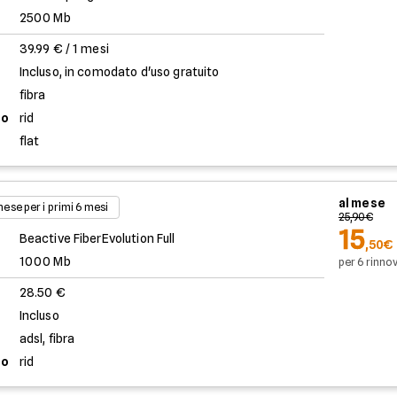
2500 Mb
39.99 € / 1 mesi
Incluso, in comodato d'uso gratuito
fibra
to
rid
flat
al mese
 mese per i primi 6 mesi
25,90€
15
Beactive FiberEvolution Full
,50€
1000 Mb
per 6 rinnov
28.50 €
Incluso
adsl, fibra
to
rid