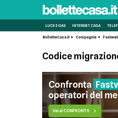
LUCE E GAS
INTERNET CASA
TELEF
BolletteCasa.it
Compagnie
Fastwe
Codice migrazione
Confronta
Fast
operatori del me
Vai al CONFRONTO