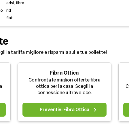
adsl, fibra
to
rid
flat
te
egli la tariffa migliore e risparmia sulle tue bollette!
Fibra Ottica
a
Confronta le migliori offerte fibra
a
ottica per la casa. Scegli la
C
.
connessione ultraveloce.
Preventivi Fibra Ottica