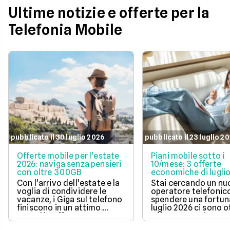
Ultime notizie e offerte per la
Telefonia Mobile
pubblicato il 30 luglio 2026
pubblicato il 23 luglio 2
Offerte mobile per l'estate
Piani mobile sotto i
2026: naviga senza pensieri
10/mese: 3 offerte
con oltre 300GB
economiche di lugli
Con l'arrivo dell'estate e la
Stai cercando un n
voglia di condividere le
operatore telefonic
vacanze, i Giga sul telefono
spendere una fortun
finiscono in un attimo.
luglio 2026 ci sono 
Scopri le offerte
offerte sotto i 10 eur
telefoniche di luglio 2026
mese che includono