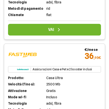
Tecnologia
adsl, fibra
Metodi di pagamento
rid
Chiamate
flat
VAI
€/mese
36
,95€
Assicurazioni Casa e Pet e 2 booster inclusi
Prodotto:
Casa Ultra
Velocità (fino a):
2500 Mb
Attivazione
Gratis
Mode wi-fi
Incluso
Tecnologia
adsl, fibra