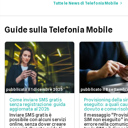
per navigare veloci in 5G
tantissimi Giga e la 
Tutte le News di Telefonia Mobile
con tantissimi Giga e
connessione 5G.
risparmiare sul tuo
abbonamento.
Guide sulla Telefonia Mobile
pubblicato il 1 dicembre 2025
pubblicato il 8 settembr
Come inviare SMS gratis
Provisioning della s
senza registrazione: guida
eseguito: a quali cau
aggiornata al 2026
dovuto e come risol
questo errore
Inviare SMS gratis è
Il messaggio "Provis
possibile con alcuni servizi
SIM non eseguito" in
online, senza dover creare
errore nella comuni