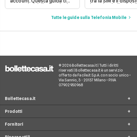
account. Questa guida ti
tra la SIM e il disposi
mostra le migliori opzioni
impedendo l'uso dell
per inviare messaggi senza
mobile.
spese aggiuntive.
Tutte le guide sulla Telefonia Mobile
© 2026 Bollettecasa.it | Tutti i diritti
riservati | Bollettecasa.it è un servizio
offerto da Facile.it S.p.A. con socio unico •
Via Sannio, 3 - 20137 Milano • P.IVA
07902950968
Bollettecasa.it
Prodotti
Chi siamo
Fornitori
Contatti
Offerte Luce e Gas
Servizio clienti