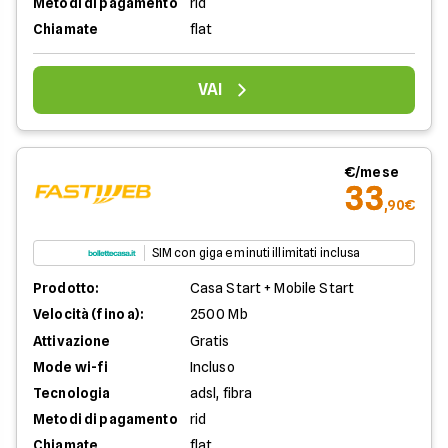
Metodi di pagamento
rid
Chiamate
flat
VAI
€/mese
33
,90€
SIM con giga e minuti illimitati inclusa
Prodotto:
Casa Start + Mobile Start
Velocità (fino a):
2500 Mb
Attivazione
Gratis
Mode wi-fi
Incluso
Tecnologia
adsl, fibra
Metodi di pagamento
rid
Chiamate
flat