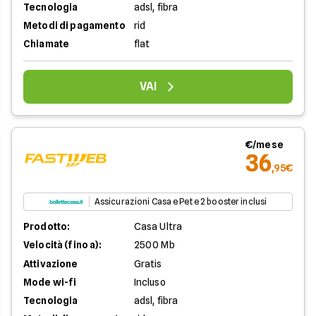
Tecnologia
adsl, fibra
Metodi di pagamento
rid
Chiamate
flat
VAI
€/mese
36
,95€
Assicurazioni Casa e Pet e 2 booster inclusi
Prodotto:
Casa Ultra
Velocità (fino a):
2500 Mb
Attivazione
Gratis
Mode wi-fi
Incluso
Tecnologia
adsl, fibra