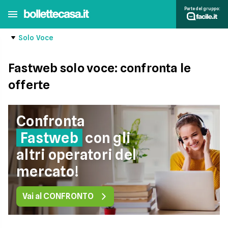
Parte del gruppo:
Solo Voce
Fastweb solo voce: confronta le
offerte
Confronta
Fastweb
con gli
altri operatori del
mercato!
Vai al CONFRONTO