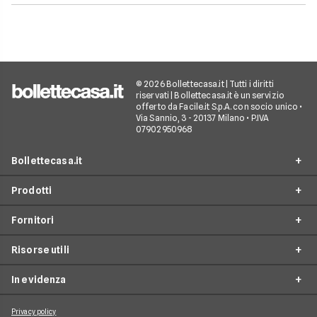
© 2026 Bollettecasa.it | Tutti i diritti
riservati | Bollettecasa.it è un servizio
offerto da Facile.it S.p.A. con socio unico •
Via Sannio, 3 - 20137 Milano • P.IVA
07902950968
Bollettecasa.it
Prodotti
Chi siamo
Fornitori
Contatti
Offerte Luce e Gas
Servizio clienti
Risorse utili
Offerte Internet Casa
Fornitori Gas e Luce
Reclami
Offerte Telefonia mobile
In evidenza
Provider Internet
Guide al risparmio energetico
Offerte Streaming e Pay-TV
Operatori telefonici
Guide internet casa
Privacy policy