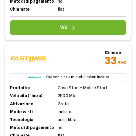
Metodi di pagamento
rid
Chiamate
flat
VAI
€/mese
33
,90€
SIM con giga e minuti illimitati inclusa
Prodotto:
Casa Start + Mobile Start
Velocità (fino a):
2500 Mb
Attivazione
Gratis
Mode wi-fi
Incluso
Tecnologia
adsl, fibra
Metodi di pagamento
rid
Chiamate
flat