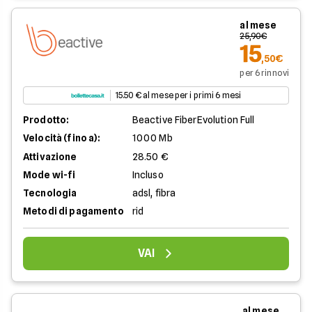
al mese
25,90€
15
,50€
per 6 rinnovi
15.50 € al mese per i primi 6 mesi
Prodotto:
Beactive FiberEvolution Full
Velocità (fino a):
1000 Mb
Attivazione
28.50 €
Mode wi-fi
Incluso
Tecnologia
adsl, fibra
Metodi di pagamento
rid
VAI
al mese