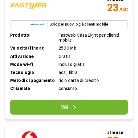
23
,95€
Solo per nuovi o già clienti mobile
Prodotto:
Fastweb Casa Light per clienti
mobile
Velocità (fino a):
2500 Mb
Attivazione
Gratis
Mode wi-fi
Incluso gratis
Tecnologia
adsl, fibra
Metodi di pagamento
rid o carta di credito
Chiamate
consumo
VAI
al mese