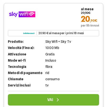
al mese
29,90€
20
,90€
per 18 rinnovi
20.90 € al mese per i primi 18 mesi
Prodotto:
Sky Wifi + Sky Tv
Velocità (fino a):
1000 Mb
Attivazione
Gratis
Mode wi-fi
Incluso
Tecnologia
fibra
Metodi di pagamento
rid
Chiamate
consumo
Servizi inclusi
tv
VAI