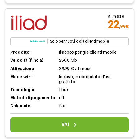
al mese
22
,99€
Solo per nuovi o già clienti mobile
Prodotto:
Iliadbox per già clienti mobile
Velocità (fino a):
2500 Mb
Attivazione
39.99 € / 1 mesi
Mode wi-fi
Incluso, in comodato d'uso
gratuito
Tecnologia
fibra
Metodi di pagamento
rid
Chiamate
flat
VAI