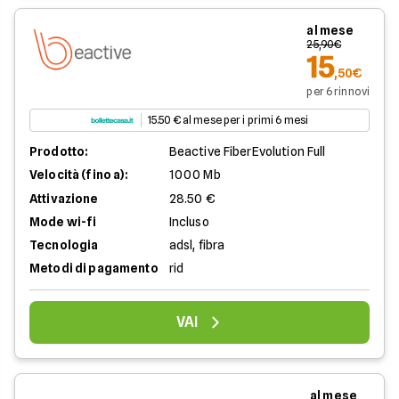
al mese
25,90€
15
,50€
per 6 rinnovi
15.50 € al mese per i primi 6 mesi
Prodotto:
Beactive FiberEvolution Full
Velocità (fino a):
1000 Mb
Attivazione
28.50 €
Mode wi-fi
Incluso
Tecnologia
adsl, fibra
Metodi di pagamento
rid
VAI
al mese