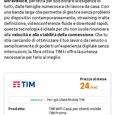
ultraveloce
, perfetta per soddisfare le esigenze di
tutti, dalle famiglie numerose a chi lavora da casa. Con
una banda larga che permette di gestire senza problemi
più dispositivi contemporaneamente, streaming in alta
definizione, videoconferenze fluide e download rapidi,
questa tecnologia è ideale per chi non vuole rinunciare
alla
velocità e alla stabilità della connessione
. Che tu
stia cercando di ottimizzare il tuo lavoro da remoto o
semplicemente di goderti un’esperienza digitale senza
interruzioni, la fibra ottica TIM ti offre la potenza
necessaria per farlo al meglio.
Prezzo al mese
24
,90€
Per i già clienti Mobile TIM
Prodotto:
TIM WiFi Casa per clienti mobile
TIM Promo