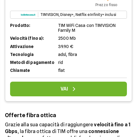
Prezzo fisso
TIMVISION, Disney+, Netflix e Infinity+ inclusi
Prodotto:
TIM WiFi Casa con TIMVISION
Family M
Velocità (fino a):
2500 Mb
Attivazione
39.90 €
Tecnologia
adsl, fibra
Metodi di pagamento
rid
Chiamate
flat
VAI
Offerte fibra ottica
Grazie alla sua capacità di raggiungere
velocità fino a 1
Gbps
, la fibra ottica di TIM offre una
connessione