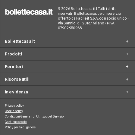
© 2026 Bollettecasa.it | Tutti i diritti
riservati | Bollettecasa.it è un servizio
offerto da Facile.it S.p.A. con socio unico •
Via Sannio, 3 - 20137 Milano • P.IVA
07902950968
Bollettecasa.it
Prodotti
Chi siamo
Fornitori
Contatti
Offerte Luce e Gas
Servizio clienti
Risorse utili
Offerte Internet Casa
Fornitori Gas e Luce
Reclami
Offerte Telefonia mobile
In evidenza
Provider Internet
Guide al risparmio energetico
Offerte Streaming e Pay-TV
Operatori telefonici
Guide internet casa
Privacy policy
Aggiornamenti su Luce e Gas
Cookie policy
Piattaforme Streaming e Pay-TV
Guide alla telefonia mobile
Condizioni Generali di Utilizzo del Servizio
Approfondimenti Internet Casa
Gestione cookie
Guide allo streaming tv
Argomenti di Telefonia Mobile
Policy parità di genere
News