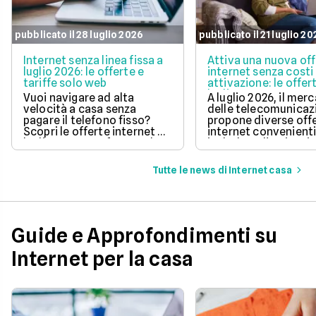
pubblicato il 28 luglio 2026
pubblicato il 21 luglio 2
Internet senza linea fissa a
Attiva una nuova of
luglio 2026: le offerte e
internet senza costi 
tariffe solo web
attivazione: le offer
luglio 2026
Vuoi navigare ad alta
A luglio 2026, il mer
velocità a casa senza
delle telecomunicaz
pagare il telefono fisso?
propone diverse off
Scopri le offerte internet di
internet convenient
luglio 2026, confrontando
includono l'attivazi
prezzi, velocità e costi di
gratuita.
attivazione per trovare
Tutte le news di Internet casa
quella perfetta per te.
Guide e Approfondimenti su
Internet per la casa