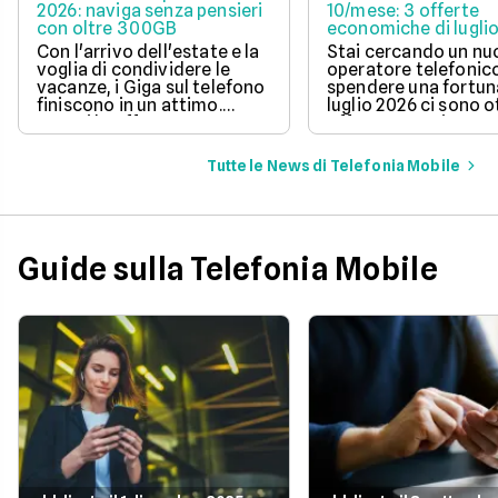
2026: naviga senza pensieri
10/mese: 3 offerte
con oltre 300GB
economiche di lugli
Con l'arrivo dell'estate e la
Stai cercando un n
voglia di condividere le
operatore telefonic
vacanze, i Giga sul telefono
spendere una fortun
finiscono in un attimo.
luglio 2026 ci sono 
Scopri le offerte
offerte sotto i 10 eur
telefoniche di luglio 2026
mese che includono
per navigare veloci in 5G
tantissimi Giga e la 
Tutte le News di Telefonia Mobile
con tantissimi Giga e
connessione 5G.
risparmiare sul tuo
abbonamento.
Guide sulla Telefonia Mobile