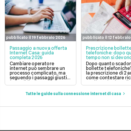
pubblicato il 19 febbraio 2026
pubblicato il 12 febbrai
Passaggio a nuova offerta
Prescrizione bollett
Internet Casa: guida
telefoniche: dopo q
completa 2026
tempo non si devono
pagare?
Cambiare operatore
Dopo quanto scadon
internet può sembrare un
bollette telefoniche
processo complicato, ma
la prescrizione di 2 a
seguendo i passaggi giusti,
come contestare ric
è possibile risparmiare
tardive ed evitare il
notevolmente sulla linea
pagamento di fattur
telefonica e godere di un
vecchie.
Tutte le guide sulla connessione internet di casa
servizio migliore. In questo
articolo, ti spieghiamo la
procedura da seguire.