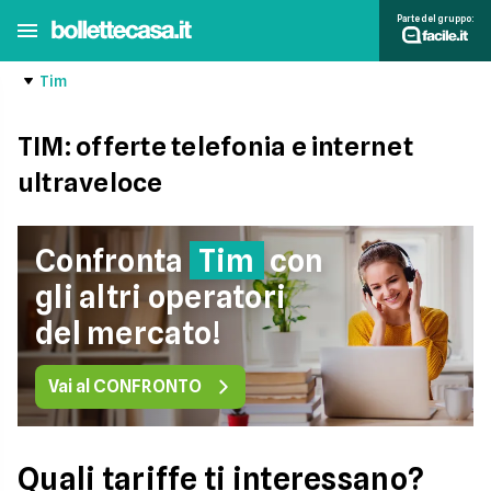
Parte del gruppo:
Tim
TIM: offerte telefonia e internet
ultraveloce
Confronta
Tim
con
gli altri operatori
del mercato!
Vai al CONFRONTO
Quali tariffe ti interessano?