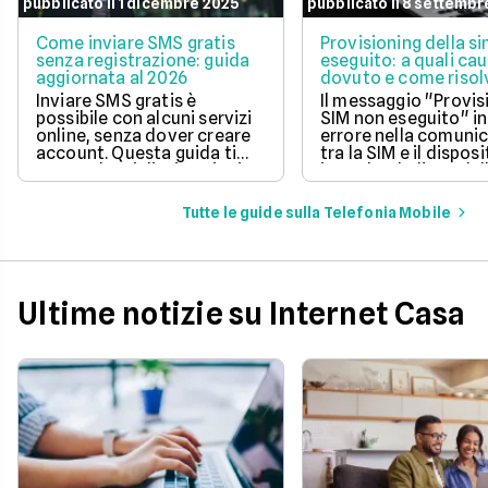
pubblicato il 1 dicembre 2025
pubblicato il 8 settembr
Come inviare SMS gratis
Provisioning della s
senza registrazione: guida
eseguito: a quali cau
aggiornata al 2026
dovuto e come risol
questo errore
Inviare SMS gratis è
Il messaggio "Provis
possibile con alcuni servizi
SIM non eseguito" in
online, senza dover creare
errore nella comuni
account. Questa guida ti
tra la SIM e il disposi
mostra le migliori opzioni
impedendo l'uso dell
per inviare messaggi senza
mobile.
spese aggiuntive.
Tutte le guide sulla Telefonia Mobile
Ultime notizie su Internet Casa