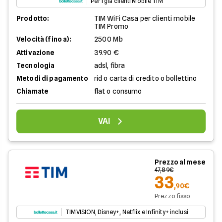
Per i già clienti Mobile TIM
Prodotto:
TIM WiFi Casa per clienti mobile
TIM Promo
Velocità (fino a):
2500 Mb
Attivazione
39.90 €
Tecnologia
adsl, fibra
Metodi di pagamento
rid o carta di credito o bollettino
Chiamate
flat o consumo
VAI
Prezzo al mese
47,89€
33
,90€
Prezzo fisso
TIMVISION, Disney+, Netflix e Infinity+ inclusi