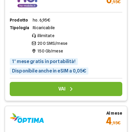
,95€
Prodotto
ho. 6,95€
Tipologia
Ricaricabile
illimitate
200 SMS/mese
150 Gb/mese
1° mese gratis in portabilità!
Disponibile anche in eSIM a 0,05€
VAI
Al mese
4
,95€