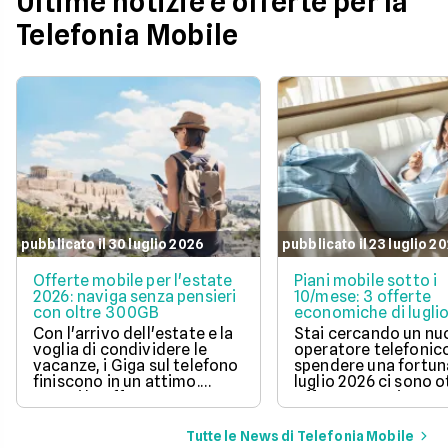
Ultime notizie e offerte per la
Telefonia Mobile
pubblicato il 30 luglio 2026
pubblicato il 23 luglio 2
Offerte mobile per l'estate
Piani mobile sotto i
2026: naviga senza pensieri
10/mese: 3 offerte
con oltre 300GB
economiche di lugli
Con l'arrivo dell'estate e la
Stai cercando un n
voglia di condividere le
operatore telefonic
vacanze, i Giga sul telefono
spendere una fortun
finiscono in un attimo.
luglio 2026 ci sono 
Scopri le offerte
offerte sotto i 10 eur
telefoniche di luglio 2026
mese che includono
per navigare veloci in 5G
tantissimi Giga e la 
Tutte le News di Telefonia Mobile
con tantissimi Giga e
connessione 5G.