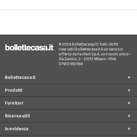
risparmiare sul tuo
abbonamento.
© 2026 Bollettecasa.it | Tutti i diritti
riservati | Bollettecasa.it è un servizio
offerto da Facile.it S.p.A. con socio unico •
Via Sannio, 3 - 20137 Milano • P.IVA
07902950968
Bollettecasa.it
Prodotti
Chi siamo
Fornitori
Contatti
Offerte Luce e Gas
Servizio clienti
Risorse utili
Offerte Internet Casa
Fornitori Gas e Luce
Reclami
Offerte Telefonia mobile
In evidenza
Provider Internet
Guide al risparmio energetico
Offerte Streaming e Pay-TV