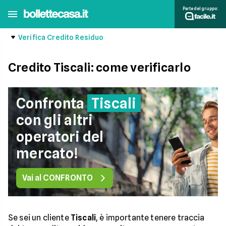
Parte del gruppo:
Verifica Credito Residuo
Credito Tiscali: come verificarlo
Confronta
Tiscali
con gli altri
operatori del
mercato!
Vai al CONFRONTO
Se sei un cliente
Tiscali
, è importante tenere traccia