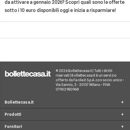
da attivare a gennaio 2026? Scopri quali sono le offerte
sotto i 10 euro disponibili oggi e inizia a risparmiare!
© 2026 Bollettecasa.it | Tutti i diritti
riservati | Bollettecasa.it è un servizio
offerto da Facile.it S.p.A. con socio unico •
Via Sannio, 3 - 20137 Milano • P.IVA
07902950968
Bollettecasa.it
Prodotti
Chi siamo
Fornitori
Contatti
Offerte Luce e Gas