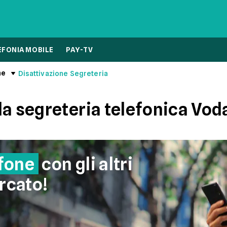
EFONIA MOBILE
PAY-TV
ne
Disattivazione Segreteria
la segreteria telefonica Vo
fone
con gli altri
rcato!