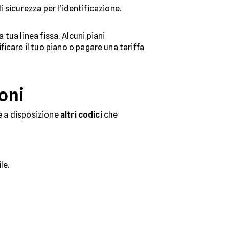
di sicurezza per l'identificazione.
 tua linea fissa. Alcuni piani
icare il tuo piano o pagare una tariffa
ioni
te a disposizione
altri codici
che
le.