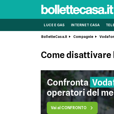
LUCE E GAS
INTERNET CASA
TEL
BolletteCasa.it
Compagnie
Vodafo
Come disattivare 
Confronta
Voda
operatori del me
Vai al CONFRONTO