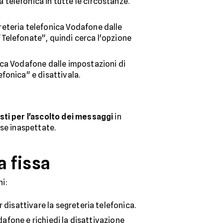
a telefonica in tutte le circostanze.
greteria telefonica Vodafone dalle
"Telefonate", quindi cerca l'opzione
nica Vodafone dalle impostazioni di
fonica" e disattivala.
sti per l'ascolto dei messaggi
in
ese inaspettate.
a fissa
ni:
 disattivare la segreteria telefonica.
odafone e richiedi la disattivazione