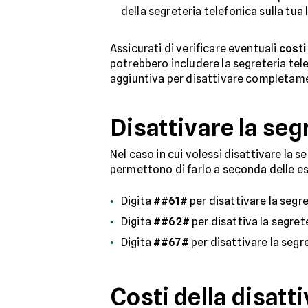
della segreteria telefonica sulla tua l
Assicurati di verificare eventuali
costi
potrebbero includere la segreteria tele
aggiuntiva per disattivare completamen
Disattivare la seg
Nel caso in cui volessi disattivare la 
permettono di farlo a seconda delle e
Digita
##61#
per disattivare la segr
Digita
##62#
per disattiva la segret
Digita
##67#
per disattivare la segr
Costi della disatt