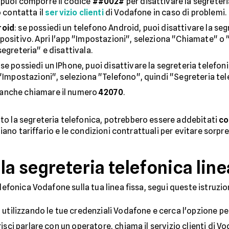
 puoi comporre il codice
##002#
per disattivare la segreteri
o contatta il
servizio clienti
di Vodafone in caso di problemi.
roid
: se possiedi un telefono Android, puoi disattivare la se
positivo. Apri l'app "Impostazioni", seleziona "Chiamate" o 
egreteria" e disattivala.
: se possiedi un IPhone, puoi disattivare la segreteria telefo
"Impostazioni", seleziona "Telefono", quindi "Segreteria tele
i anche chiamare il numero
42070
.
to la segreteria telefonica, potrebbero essere addebitati
co
 piano tariffario e le condizioni contrattuali per evitare sorpr
la segreteria telefonica line
lefonica Vodafone sulla tua linea fissa, segui queste istruzio
i utilizzando le tue credenziali Vodafone e cerca l'opzione per
risci parlare con un operatore, chiama il servizio clienti di V