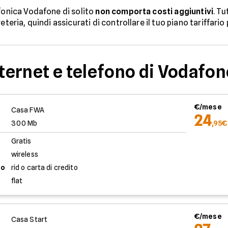
efonica Vodafone di solito
non comporta costi aggiuntivi
. T
eteria, quindi assicurati di controllare il tuo piano tariffario
nternet e telefono di Vodafon
€/mese
Casa FWA
24
300 Mb
,95€
Gratis
wireless
to
rid o carta di credito
flat
€/mese
Casa Start