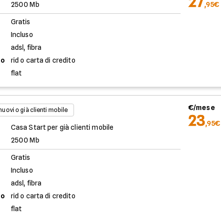
27
2500 Mb
,95€
Gratis
Incluso
adsl, fibra
to
rid o carta di credito
flat
€/mese
 nuovi o già clienti mobile
23
,95€
Casa Start per già clienti mobile
2500 Mb
Gratis
Incluso
adsl, fibra
to
rid o carta di credito
flat