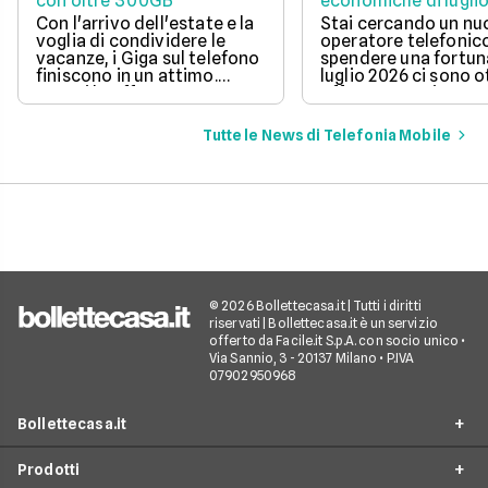
con oltre 300GB
economiche di lugli
Con l'arrivo dell'estate e la
Stai cercando un n
voglia di condividere le
operatore telefonic
vacanze, i Giga sul telefono
spendere una fortun
finiscono in un attimo.
luglio 2026 ci sono 
Scopri le offerte
offerte sotto i 10 eur
telefoniche di luglio 2026
mese che includono
per navigare veloci in 5G
tantissimi Giga e la 
Tutte le News di Telefonia Mobile
con tantissimi Giga e
connessione 5G.
risparmiare sul tuo
abbonamento.
© 2026 Bollettecasa.it | Tutti i diritti
riservati | Bollettecasa.it è un servizio
offerto da Facile.it S.p.A. con socio unico •
Via Sannio, 3 - 20137 Milano • P.IVA
07902950968
Bollettecasa.it
Prodotti
Chi siamo