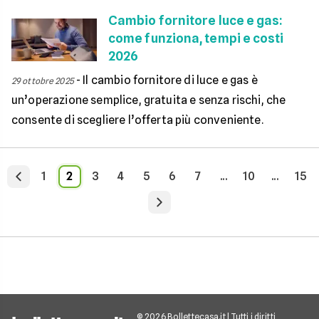
Cambio fornitore luce e gas:
come funziona, tempi e costi
2026
-
Il cambio fornitore di luce e gas è
29 ottobre 2025
un’operazione semplice, gratuita e senza rischi, che
consente di scegliere l’offerta più conveniente.
1
2
3
4
5
6
7
...
10
...
15
© 2026 Bollettecasa.it | Tutti i diritti