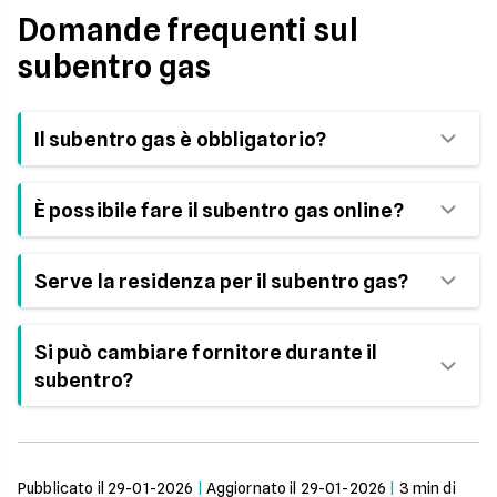
Domande frequenti sul
subentro gas
Il subentro gas è obbligatorio?
Sì, quando il contatore è disattivato e si vuole
È possibile fare il subentro gas online?
riattivare la fornitura.
Sì, nella maggior parte dei casi l’intera procedura
Serve la residenza per il subentro gas?
può essere gestita online.
No, la residenza non è richiesta.
Si può cambiare fornitore durante il
subentro?
Sì, il cambio fornitore può avvenire
contestualmente al subentro.
Pubblicato il
29-01-2026
|
Aggiornato il
29-01-2026
|
3
min di