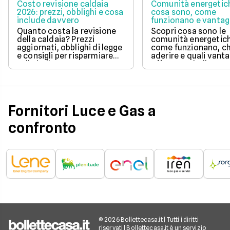
Costo revisione caldaia
Comunità energetic
2026: prezzi, obblighi e cosa
cosa sono, come
include davvero
funzionano e vantag
Quanto costa la revisione
Scopri cosa sono le
della caldaia? Prezzi
comunità energetic
aggiornati, obblighi di legge
come funzionano, ch
e consigli per risparmiare
aderire e quali vanta
sulla bolletta gas.
offrono su bolletta 
sostenibilità.
Fornitori Luce e Gas a
confronto
© 2026 Bollettecasa.it | Tutti i diritti
riservati | Bollettecasa.it è un servizio