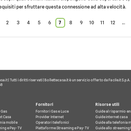
equisiti per sfruttare questa connessione ad alta velocità.
2
3
4
5
6
7
8
9
10
11
12
...
.it | Tutti i diritti riservati | Bollettecasa.it è un servizio offerto da Facile.it S.p
68
Fornitori
Risorse utili
e Gas
Fornitori Gas e Luce
Guide al risparmio e
et Casa
Provider Internet
Guide internet casa
onia mobile
Operatori telefonici
Guide alla telefonia 
ming e Pay-TV
Piattaforme Streaming e Pay-TV
Guide allo streaming 