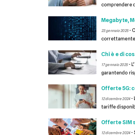
comprendere qua
Megabyte, Me
-
C
23 gennaio 2025
correttamente l
Chi è e di co
-
L
17 gennaio 2025
garantendo risp
Offerte 5G: co
-
12 dicembre 2024
tariffe disponib
Offerte SIM s
-
12 dicembre 2024