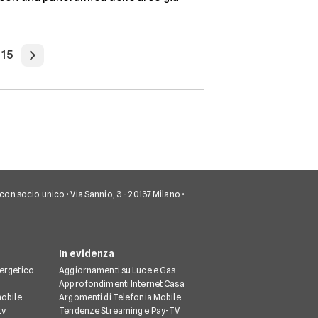
15
.A. con socio unico • Via Sannio, 3 - 20137 Milano •
In evidenza
nergetico
Aggiornamenti su Luce e Gas
Approfondimenti Internet Casa
mobile
Argomenti di Telefonia Mobile
tv
Tendenze Streaming e Pay-TV