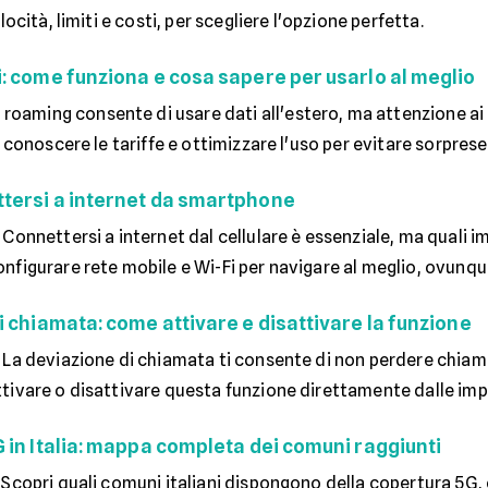
locità, limiti e costi, per scegliere l'opzione perfetta.
: come funziona e cosa sapere per usarlo al meglio
l roaming consente di usare dati all'estero, ma attenzione a
, conoscere le tariffe e ottimizzare l'uso per evitare sorprese
tersi a internet da smartphone
-
Connettersi a internet dal cellulare è essenziale, ma quali 
figurare rete mobile e Wi-Fi per navigare al meglio, ovunque 
i chiamata: come attivare e disattivare la funzione
-
La deviazione di chiamata ti consente di non perdere chiama
tivare o disattivare questa funzione direttamente dalle imp
 in Italia: mappa completa dei comuni raggiunti
-
Scopri quali comuni italiani dispongono della copertura 5G,