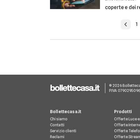
coperte e dei r
1
© 2026 Bollettecasa
P.IVA 079029509
Bollettecasa.it
Prodotti
Chi siamo
Offerte Luce 
Contatti
Offerte Intern
Servizio clienti
Offerte Telef
Reclami
Offerte Strea