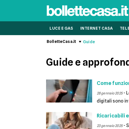
LUCE E GAS
INTERNET CASA
TEL
BolletteCasa.it
Guide
Guide e approfon
Come funzion
-
L
28 gennaio 2025
digitali sono i
Ricaricabili
-
S
23 gennaio 2025