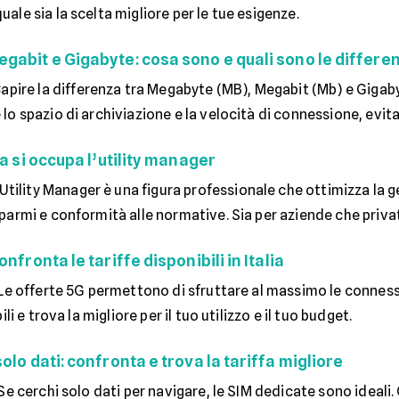
le sia la scelta migliore per le tue esigenze.
gabit e Gigabyte: cosa sono e quali sono le differe
apire la differenza tra Megabyte (MB), Megabit (Mb) e Gigab
o spazio di archiviazione e la velocità di connessione, evit
sa si occupa l’utility manager
'Utility Manager è una figura professionale che ottimizza la g
armi e conformità alle normative. Sia per aziende che privat
nfronta le tariffe disponibili in Italia
Le offerte 5G permettono di sfruttare al massimo le connession
ili e trova la migliore per il tuo utilizzo e il tuo budget.
olo dati: confronta e trova la tariffa migliore
Se cerchi solo dati per navigare, le SIM dedicate sono ideali. 