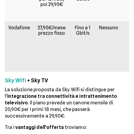
poi 29,95€
Vodafone
27,95€/mese
Fino a 1
Nessuno
Gr
prezzo fisso
Gbit/s
Sky Wifi
+ Sky TV
La soluzione proposta da Sky Wifi si distingue per
l'
integrazione tra connettività e intrattenimento
televisivo
. Il piano prevede un canone mensile di
20,90€ per i primi 18 mesi, che passerà
successivamente a 29,90€.
Tra i
vantaggi dell'offerta
troviamo: