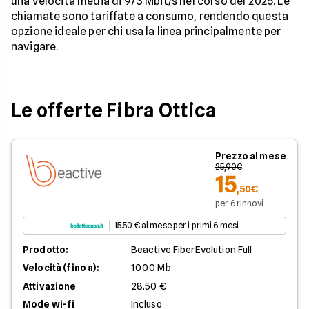
una velocità media di 973 Mbit/s nel corso del 2025. Le
chiamate sono tariffate a consumo, rendendo questa
opzione ideale per chi usa la linea principalmente per
navigare.
Le offerte Fibra Ottica
Prezzo al mese
25,90€
15
,50€
per 6 rinnovi
15.50 € al mese per i primi 6 mesi
Prodotto:
Beactive FiberEvolution Full
Velocità (fino a):
1000 Mb
Attivazione
28.50 €
Mode wi-fi
Incluso