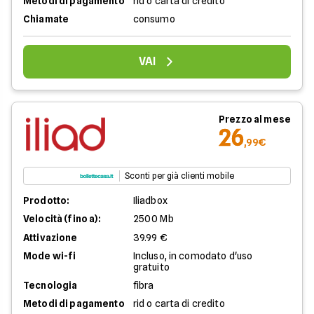
Metodi di pagamento
rid o carta di credito
Chiamate
consumo
VAI
Prezzo al mese
26
,99€
Sconti per già clienti mobile
Prodotto:
Iliadbox
Velocità (fino a):
2500 Mb
Attivazione
39.99 €
Mode wi-fi
Incluso, in comodato d'uso
gratuito
Tecnologia
fibra
Metodi di pagamento
rid o carta di credito