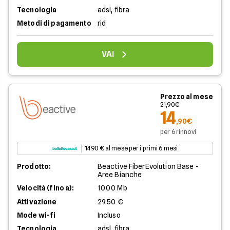
Tecnologia
adsl, fibra
Metodi di pagamento
rid
VAI
Prezzo al mese
21,90€
14
,90€
per 6 rinnovi
14.90 € al mese per i primi 6 mesi
Prodotto:
Beactive FiberEvolution Base -
Aree Bianche
Velocità (fino a):
1000 Mb
Attivazione
29.50 €
Mode wi-fi
Incluso
Tecnologia
adsl, fibra