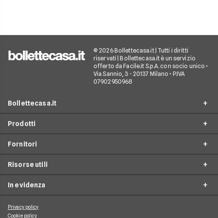
© 2026 Bollettecasa.it | Tutti i diritti
riservati | Bollettecasa.it è un servizio
offerto da Facile.it S.p.A. con socio unico •
Via Sannio, 3 - 20137 Milano • P.IVA
07902950968
Bollettecasa.it
Prodotti
Chi siamo
Fornitori
Contatti
Offerte Luce e Gas
Servizio clienti
Risorse utili
Offerte Internet Casa
Fornitori Gas e Luce
Reclami
Offerte Telefonia mobile
In evidenza
Provider Internet
Guide al risparmio energetico
Offerte Streaming e Pay-TV
Operatori telefonici
Guide internet casa
Privacy policy
Aggiornamenti su Luce e Gas
Cookie policy
Piattaforme Streaming e Pay-TV