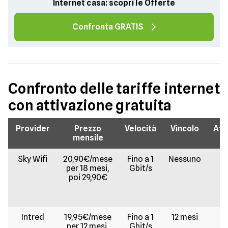
Internet casa: scopri le Offerte
Confronta GRATIS
Confronto delle tariffe internet
con attivazione gratuita
Provider
Prezzo
Velocità
Vincolo
Att
mensile
Sky Wifi
20,90€/mese
Fino a 1
Nessuno
Gr
per 18 mesi,
Gbit/s
poi 29,90€
Intred
19,95€/mese
Fino a 1
12 mesi
Gr
per 12 mesi,
Gbit/s