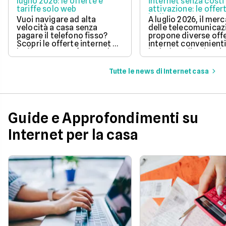
luglio 2026: le offerte e
internet senza costi 
tariffe solo web
attivazione: le offer
luglio 2026
Vuoi navigare ad alta
A luglio 2026, il mer
velocità a casa senza
delle telecomunicaz
pagare il telefono fisso?
propone diverse off
Scopri le offerte internet di
internet convenient
luglio 2026, confrontando
includono l'attivazi
prezzi, velocità e costi di
gratuita.
attivazione per trovare
Tutte le news di Internet casa
quella perfetta per te.
Guide e Approfondimenti su
Internet per la casa