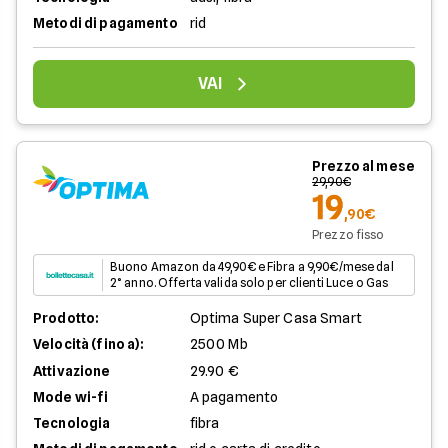
Metodi di pagamento
rid
VAI
Prezzo al mese
29,90€
19
,90€
Prezzo fisso
Buono Amazon da 49,90€ e Fibra a 9,90€/mese dal
2° anno. Offerta valida solo per clienti Luce o Gas
Prodotto:
Optima Super Casa Smart
Velocità (fino a):
2500 Mb
Attivazione
29.90 €
Mode wi-fi
A pagamento
Tecnologia
fibra