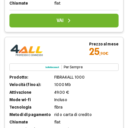
Chiamate
flat
VAI
Prezzo al mese
25
,90€
Per Sempre
Prodotto:
FIBRA4ALL 1000
Velocità (fino a):
1000 Mb
Attivazione
49.00 €
Mode wi-fi
Incluso
Tecnologia
fibra
Metodi di pagamento
rid o carta di credito
Chiamate
flat