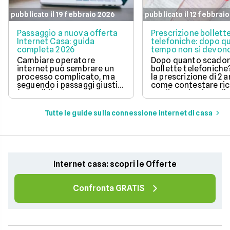
pubblicato il 19 febbraio 2026
pubblicato il 12 febbrai
Passaggio a nuova offerta
Prescrizione bollett
Internet Casa: guida
telefoniche: dopo q
completa 2026
tempo non si devono
pagare?
Cambiare operatore
Dopo quanto scadon
internet può sembrare un
bollette telefoniche
processo complicato, ma
la prescrizione di 2 a
seguendo i passaggi giusti,
come contestare ric
è possibile risparmiare
tardive ed evitare il
notevolmente sulla linea
pagamento di fattur
telefonica e godere di un
vecchie.
Tutte le guide sulla connessione internet di casa
servizio migliore. In questo
articolo, ti spieghiamo la
procedura da seguire.
Internet casa: scopri le Offerte
Confronta GRATIS