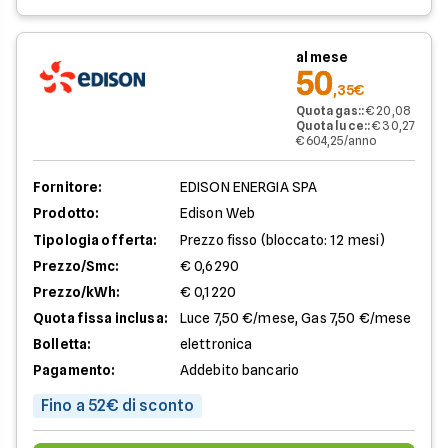
al mese
50
,35€
Quota gas:
:
€ 20,08
Quota luce:
:
€ 30,27
€ 604,25/anno
Fornitore:
EDISON ENERGIA SPA
Prodotto:
Edison Web
Tipologia offerta:
Prezzo fisso (bloccato: 12 mesi)
Prezzo/Smc:
€ 0,6290
Prezzo/kWh:
€ 0,1220
Quota fissa inclusa:
Luce 7,50 €/mese, Gas 7,50 €/mese
Bolletta:
elettronica
Pagamento:
Addebito bancario
Fino a 52€ di sconto