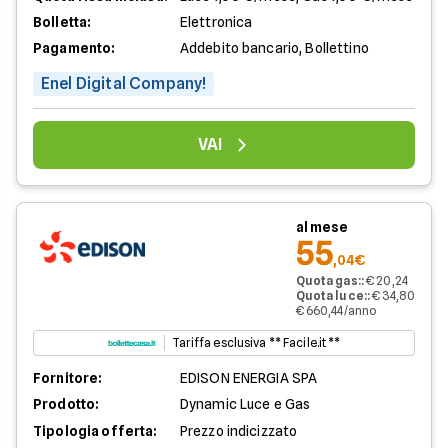
Bolletta:
Elettronica
Pagamento:
Addebito bancario, Bollettino
Enel Digital Company!
VAI
al mese
55
,04€
Quota gas:
:
€ 20,24
Quota luce:
:
€ 34,80
€ 660,44/anno
Tariffa esclusiva ** Facile.it **
Fornitore:
EDISON ENERGIA SPA
Prodotto:
Dynamic Luce e Gas
Tipologia offerta:
Prezzo indicizzato