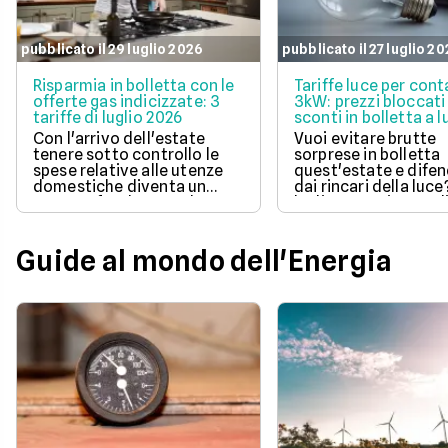
pubblicato il 29 luglio 2026
pubblicato il 27 luglio 2
Risparmia in bolletta con le
Tariffe luce per cont
offerte gas indicizzate: 3
3kW: prezzi bloccati
tariffe di luglio 2026
sconti in bolletta a l
2026
Con l'arrivo dell'estate
Vuoi evitare brutte
tenere sotto controllo le
sorprese in bolletta
spese relative alle utenze
quest'estate e difen
domestiche diventa un
dai rincari della luce
aspetto fondamentale per
luglio 2026 ci sono d
la pianificazione del bilancio
offerte con prezzo
familiare. Scegliere una
bloccato per un anno
soluzione a prezzo variabile
aiutano a tenere so
Guide al mondo dell'Energia
consente di agganciare la
controllo le spese di
propria bolletta
Scopri la soluzione p
all'andamento aggiornato
conveniente per te t
del mercato dell'energia
quelle proposte da E
naturale.
Illumia e Ajò Energia
risparmiare fin da su