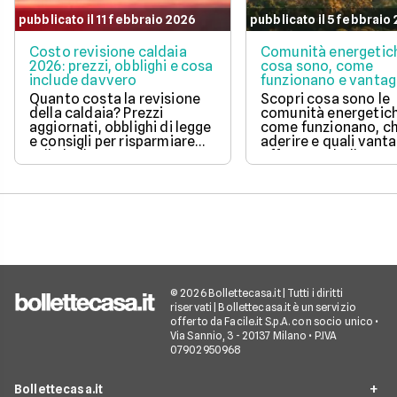
pubblicato il 11 febbraio 2026
pubblicato il 5 febbraio
Costo revisione caldaia
Comunità energetic
2026: prezzi, obblighi e cosa
cosa sono, come
include davvero
funzionano e vantag
Quanto costa la revisione
Scopri cosa sono le
della caldaia? Prezzi
comunità energetic
aggiornati, obblighi di legge
come funzionano, ch
e consigli per risparmiare
aderire e quali vanta
sulla bolletta gas.
offrono su bolletta 
sostenibilità.
© 2026 Bollettecasa.it | Tutti i diritti
riservati | Bollettecasa.it è un servizio
offerto da Facile.it S.p.A. con socio unico •
Via Sannio, 3 - 20137 Milano • P.IVA
07902950968
Bollettecasa.it