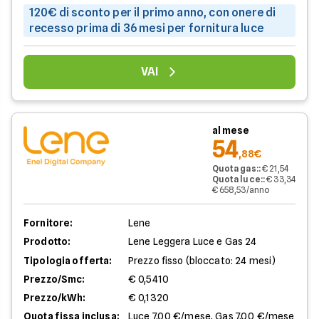
120€ di sconto per il primo anno, con onere di
recesso prima di 36 mesi per fornitura luce
VAI
al mese
54
,88€
Quota gas:
:
€ 21,54
Quota luce:
:
€ 33,34
€ 658,53/anno
Fornitore:
Lene
Prodotto:
Lene Leggera Luce e Gas 24
Tipologia offerta:
Prezzo fisso (bloccato: 24 mesi)
Prezzo/Smc:
€ 0,5410
Prezzo/kWh:
€ 0,1320
Quota fissa inclusa:
Luce 7,00 €/mese, Gas 7,00 €/mese