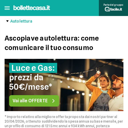
Parte del gruppo:
Autolettura
Ascopiave autolettura: come
comunicare il tuo consumo
Luce e Gas:
prezzi da
50€/mese*
Vai alle OFFERTE
* Importo relativo alla migliore offerta proposta dai nostri partner al
20/04/2026, ottenuto suddividendo la spesa annua su base mensile, per
un profilo di consumo di 121 Smc annui e 934 kWh annui, potenza