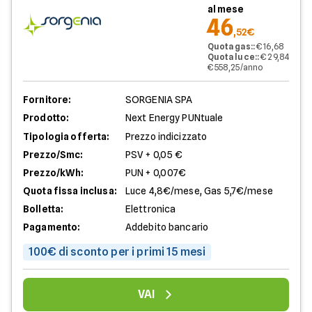
al mese
46
,52€
Quota gas:
:
€ 16,68
Quota luce:
:
€ 29,84
€ 558,25/anno
Fornitore:
SORGENIA SPA
Prodotto:
Next Energy PUNtuale
Tipologia offerta:
Prezzo indicizzato
Prezzo/Smc:
PSV + 0,05 €
Prezzo/kWh:
PUN + 0,007€
Quota fissa inclusa:
Luce 4,8€/mese, Gas 5,7€/mese
Bolletta:
Elettronica
Pagamento:
Addebito bancario
100€ di sconto per i primi 15 mesi
VAI