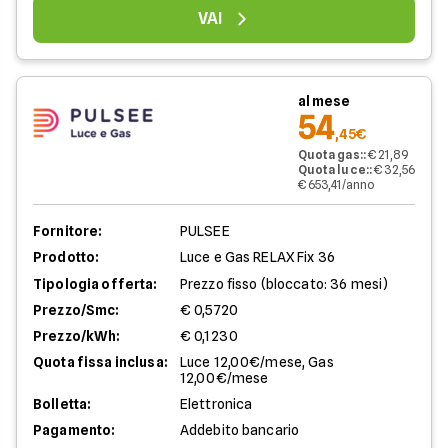
VAI
al mese
54
,45€
Quota gas:
:
€ 21,89
Quota luce:
:
€ 32,56
€ 653,41/anno
Fornitore:
PULSEE
Prodotto:
Luce e Gas RELAX Fix 36
Tipologia offerta:
Prezzo fisso (bloccato: 36 mesi)
Prezzo/Smc:
€ 0,5720
Prezzo/kWh:
€ 0,1230
Quota fissa inclusa:
Luce 12,00€/mese, Gas
12,00€/mese
Bolletta:
Elettronica
Pagamento:
Addebito bancario