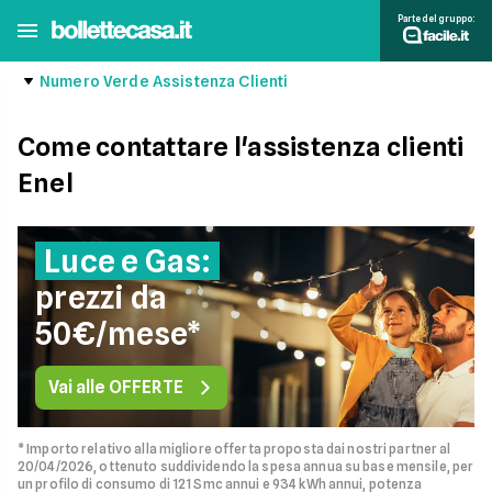
Parte del gruppo:
Numero Verde Assistenza Clienti
Come contattare l'assistenza clienti
Enel
Luce e Gas:
prezzi da
50€/mese*
Vai alle OFFERTE
* Importo relativo alla migliore offerta proposta dai nostri partner al
20/04/2026, ottenuto suddividendo la spesa annua su base mensile, per
un profilo di consumo di 121 Smc annui e 934 kWh annui, potenza