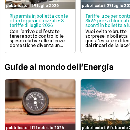
pubblicato il 29 luglio 2026
pubblicato il 27 luglio 2
Risparmia in bolletta con le
Tariffe luce per cont
offerte gas indicizzate: 3
3kW: prezzi bloccati
tariffe di luglio 2026
sconti in bolletta a l
2026
Con l'arrivo dell'estate
Vuoi evitare brutte
tenere sotto controllo le
sorprese in bolletta
spese relative alle utenze
quest'estate e difen
domestiche diventa un
dai rincari della luce
aspetto fondamentale per
luglio 2026 ci sono d
la pianificazione del bilancio
offerte con prezzo
familiare. Scegliere una
bloccato per un anno
soluzione a prezzo variabile
aiutano a tenere so
Guide al mondo dell'Energia
consente di agganciare la
controllo le spese di
propria bolletta
Scopri la soluzione p
all'andamento aggiornato
conveniente per te t
del mercato dell'energia
quelle proposte da E
naturale.
Illumia e Ajò Energia
risparmiare fin da su
pubblicato il 11 febbraio 2026
pubblicato il 5 febbraio