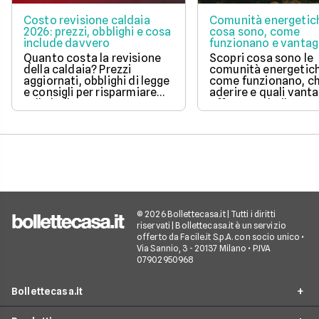
Costo revisione caldaia
Comunità energetic
2026: prezzi, obblighi e cosa
cosa sono, come
include davvero
funzionano e vantag
Quanto costa la revisione
Scopri cosa sono le
della caldaia? Prezzi
comunità energetic
aggiornati, obblighi di legge
come funzionano, ch
e consigli per risparmiare
aderire e quali vanta
sulla bolletta gas.
offrono su bolletta 
sostenibilità.
© 2026 Bollettecasa.it | Tutti i diritti
riservati | Bollettecasa.it è un servizio
offerto da Facile.it S.p.A. con socio unico •
Via Sannio, 3 - 20137 Milano • P.IVA
07902950968
Bollettecasa.it