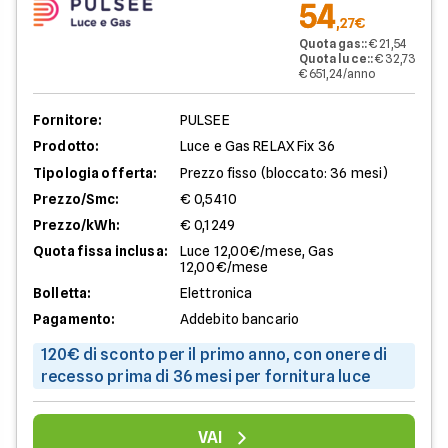
54
,27€
Quota gas:
:
€ 21,54
Quota luce:
:
€ 32,73
€ 651,24/anno
Fornitore:
PULSEE
Prodotto:
Luce e Gas RELAX Fix 36
Tipologia offerta:
Prezzo fisso (bloccato: 36 mesi)
Prezzo/Smc:
€ 0,5410
Prezzo/kWh:
€ 0,1249
Quota fissa inclusa:
Luce 12,00€/mese, Gas
12,00€/mese
Bolletta:
Elettronica
Pagamento:
Addebito bancario
120€ di sconto per il primo anno, con onere di
recesso prima di 36 mesi per fornitura luce
VAI