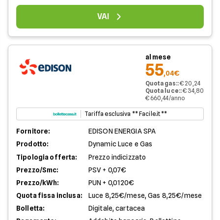
VAI
al mese
55
,04€
Quota gas:
:
€ 20,24
Quota luce:
:
€ 34,80
€ 660,44/anno
Tariffa esclusiva ** Facile.it **
Fornitore:
EDISON ENERGIA SPA
Prodotto:
Dynamic Luce e Gas
Tipologia offerta:
Prezzo indicizzato
Prezzo/Smc:
PSV + 0,07€
Prezzo/kWh:
PUN + 0,0120€
Quota fissa inclusa:
Luce 8,25€/mese, Gas 8,25€/mese
Bolletta:
Digitale, cartacea