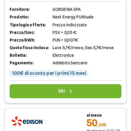
Fornitore:
SORGENIA SPA
Prodotto:
Next Energy PUNtuale
Tipologia offerta:
Prezzo indicizzato
Prezzo/Smc:
PSV + 0,05 €
Prezzo/kWh:
PUN + 0,007€
Quota fissa inclusa:
Luce 5,7€/mese, Gas 5,7€/mese
Bolletta:
Elettronica
Pagamento:
Addebito bancario
100€ di sconto per i primi 15 mesi
VAI
al mese
50
,35€
Quota gas:
:
€ 20,08