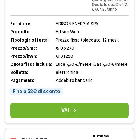
Quota luce:
:
€ 30,27
€ 604,25/anno
Fornitore:
EDISON ENERGIA SPA
Prodotto:
Edison Web
Tipologia offerta:
Prezzo fisso (bloccato: 12 mesi)
Prezzo/Smc:
€ 0,6290
Prezzo/kWh:
€ 0,1220
Quota fissa inclusa:
Luce 7,50 €/mese, Gas 7,50 €/mese
Bolletta:
elettronica
Pagamento:
Addebito bancario
Fino a 52€ di sconto
VAI
al mese