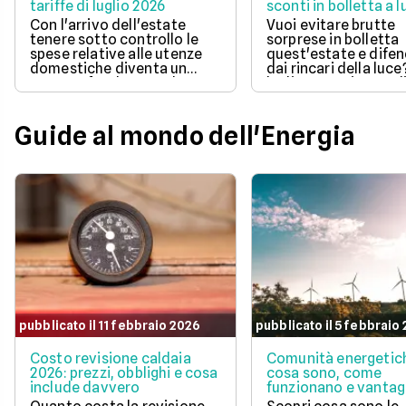
tariffe di luglio 2026
sconti in bolletta a l
2026
Con l'arrivo dell'estate
Vuoi evitare brutte
tenere sotto controllo le
sorprese in bolletta
spese relative alle utenze
quest'estate e difen
domestiche diventa un
dai rincari della luce
aspetto fondamentale per
luglio 2026 ci sono d
la pianificazione del bilancio
offerte con prezzo
familiare. Scegliere una
bloccato per un anno
soluzione a prezzo variabile
aiutano a tenere so
Guide al mondo dell'Energia
consente di agganciare la
controllo le spese di
propria bolletta
Scopri la soluzione p
all'andamento aggiornato
conveniente per te t
del mercato dell'energia
quelle proposte da E
naturale.
Illumia e Ajò Energia
risparmiare fin da su
pubblicato il 11 febbraio 2026
pubblicato il 5 febbraio
Costo revisione caldaia
Comunità energetic
2026: prezzi, obblighi e cosa
cosa sono, come
include davvero
funzionano e vantag