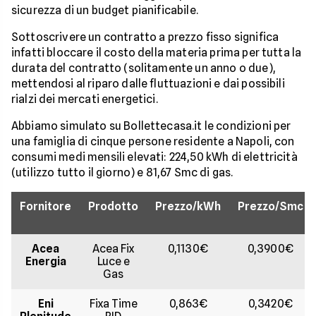
sicurezza di un budget pianificabile.
Sottoscrivere un contratto a prezzo fisso significa
infatti bloccare il costo della materia prima per tutta la
durata del contratto (solitamente un anno o due),
mettendosi al riparo dalle fluttuazioni e dai possibili
rialzi dei mercati energetici.
Abbiamo simulato su Bollettecasa.it le condizioni per
una famiglia di cinque persone residente a Napoli, con
consumi medi mensili elevati: 224,50 kWh di elettricità
(utilizzo tutto il giorno) e 81,67 Smc di gas.
Fornitore
Prodotto
Prezzo/kWh
Prezzo/Smc
Acea
Acea Fix
0,1130€
0,3900€
Energia
Luce e
Gas
Eni
Fixa Time
0,863€
0,3420€