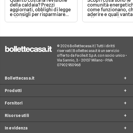
Quanto costa la revisione
Scopri cosa sono le
della caldaia? Prezzi
comunità energetic
aggiornati, obblighi di legge
come funzionano, ch
e consigli per risparmiare
aderire e quali vanta
sulla bolletta gas.
offrono su bolletta 
sostenibilità.
© 2026 Bollettecasa.it | Tutti i diritti
riservati | Bollettecasa.it è un servizio
offerto da Facile.it S.p.A. con socio unico •
Via Sannio, 3 - 20137 Milano • P.IVA
07902950968
Bollettecasa.it
Prodotti
Chi siamo
Fornitori
Contatti
Offerte Luce e Gas
Servizio clienti
Risorse utili
Offerte Internet Casa
Fornitori Gas e Luce
Reclami
Offerte Telefonia mobile
In evidenza
Provider Internet
Guide al risparmio energetico