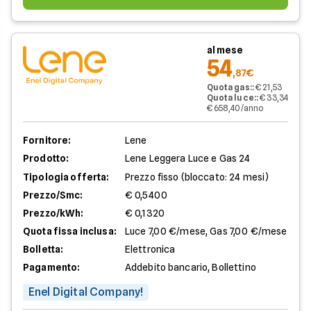
al mese
54
,87€
Quota gas:
:
€ 21,53
Quota luce:
:
€ 33,34
€ 658,40/anno
Fornitore:
Lene
Prodotto:
Lene Leggera Luce e Gas 24
Tipologia offerta:
Prezzo fisso (bloccato: 24 mesi)
Prezzo/Smc:
€ 0,5400
Prezzo/kWh:
€ 0,1320
Quota fissa inclusa:
Luce 7,00 €/mese, Gas 7,00 €/mese
Bolletta:
Elettronica
Pagamento:
Addebito bancario, Bollettino
Enel Digital Company!