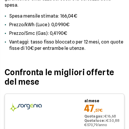
spesa.
Spesa mensile stimata: 166,04€
Prezzo/kWh (Luce): 0,0990€
Prezzo/Smc (Gas): 0,4190€
Vantaggi: tasso fisso bloccato per 12 mesi, con quote
fisse di 10€ per entrambe le utenze.
Confronta le migliori offerte
del mese
al mese
47
,57€
Quota gas:
:
€ 16,68
Quota luce:
:
€ 30,88
€ 570,79/anno