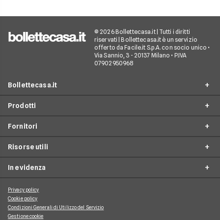
© 2026 Bollettecasa.it | Tutti i diritti
riservati | Bollettecasa.it è un servizio
offerto da Facile.it S.p.A. con socio unico •
Via Sannio, 3 - 20137 Milano • P.IVA
07902950968
Bollettecasa.it
Prodotti
Chi siamo
Fornitori
Contatti
Offerte Luce e Gas
Servizio clienti
Risorse utili
Offerte Internet Casa
Fornitori Gas e Luce
Reclami
Offerte Telefonia mobile
In evidenza
Provider Internet
Guide al risparmio energetico
Offerte Streaming e Pay-TV
Operatori telefonici
Guide internet casa
Privacy policy
Aggiornamenti su Luce e Gas
Cookie policy
Piattaforme Streaming e Pay-TV
Guide alla telefonia mobile
Condizioni Generali di Utilizzo del Servizio
Approfondimenti Internet Casa
Gestione cookie