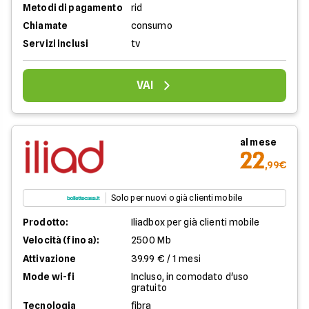
Metodi di pagamento
rid
Chiamate
consumo
Servizi inclusi
tv
VAI
al mese
22
,99€
Solo per nuovi o già clienti mobile
Prodotto:
Iliadbox per già clienti mobile
Velocità (fino a):
2500 Mb
Attivazione
39.99 € / 1 mesi
Mode wi-fi
Incluso, in comodato d'uso
gratuito
Tecnologia
fibra