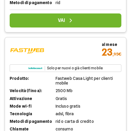
Metodi di pagamento
rid
VAI
al mese
23
,95€
Solo per nuovi o già clienti mobile
Prodotto:
Fastweb Casa Light per clienti
mobile
Velocità (fino a):
2500 Mb
Attivazione
Gratis
Mode wi-fi
Incluso gratis
Tecnologia
adsl, fibra
Metodi di pagamento
rid o carta di credito
Chiamate
consumo