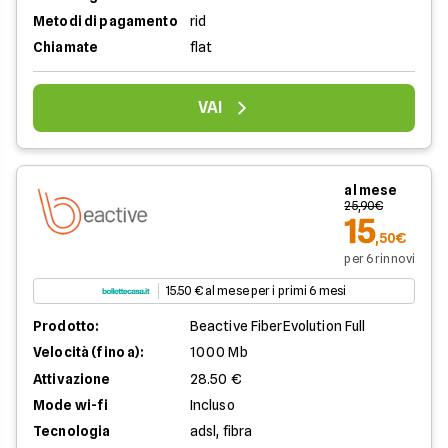
Metodi di pagamento
rid
Chiamate
flat
VAI
al mese
25,90€
15
,50€
per 6 rinnovi
15.50 € al mese per i primi 6 mesi
Prodotto:
Beactive FiberEvolution Full
Velocità (fino a):
1000 Mb
Attivazione
28.50 €
Mode wi-fi
Incluso
Tecnologia
adsl, fibra