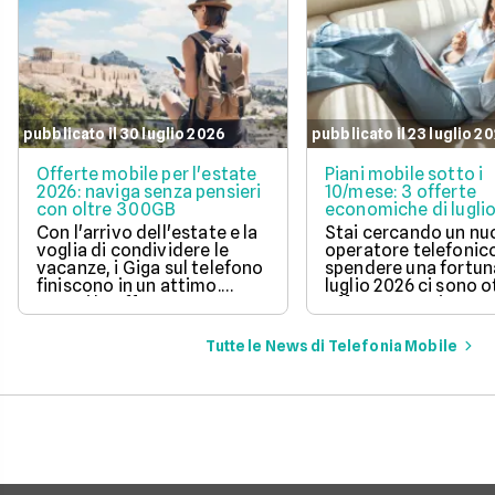
pubblicato il 30 luglio 2026
pubblicato il 23 luglio 2
Offerte mobile per l'estate
Piani mobile sotto i
2026: naviga senza pensieri
10/mese: 3 offerte
con oltre 300GB
economiche di lugli
Con l'arrivo dell'estate e la
Stai cercando un n
voglia di condividere le
operatore telefonic
vacanze, i Giga sul telefono
spendere una fortun
finiscono in un attimo.
luglio 2026 ci sono 
Scopri le offerte
offerte sotto i 10 eur
telefoniche di luglio 2026
mese che includono
per navigare veloci in 5G
tantissimi Giga e la 
Tutte le News di Telefonia Mobile
con tantissimi Giga e
connessione 5G.
risparmiare sul tuo
abbonamento.