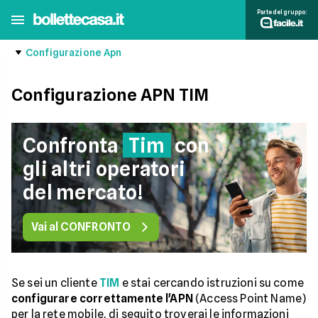
Parte del gruppo:
Configurazione Apn
Configurazione APN TIM
Confronta
Tim
con
gli altri operatori
del mercato!
Vai al CONFRONTO
Se sei un cliente
TIM
e stai cercando istruzioni su come
configurare correttamente l'APN
(Access Point Name)
per la rete mobile, di seguito troverai le informazioni