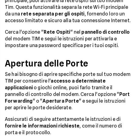
principale, puoi attivare la rete ospiti sul tuo modem
Tim. Questa funzionalità separa la rete Wi-Fi principale
da una
rete separata per gli ospiti
, fornendo loro un
accesso limitato e sicuro alla tua connessione Internet.
Cerca l'opzione "
Rete Ospiti
" nel
pannello di controllo
del modem TIM e segui le istruzioni per attivarla e
impostare una password specifica per i tuoi ospiti.
Apertura delle Porte
Se hai bisogno di aprire specifiche porte sul tuo modem
TIM per consentire l'
accesso a determinate
applicazioni
o giochi online, puoi farlo tramite il
pannello di controllo del modem. Cerca l'opzione "
Port
Forwarding
" o "
Apertura Porte
" e segui le istruzioni
per aprire le porte desiderate.
Assicurati di seguire attentamente le istruzioni e di
fornire le informazioni richieste
, come il numero di
porta e il protocollo.