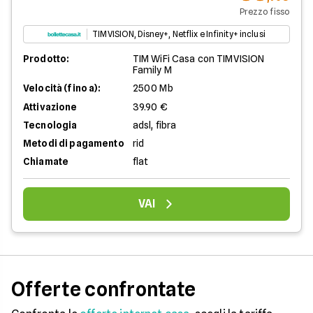
Prezzo fisso
TIMVISION, Disney+, Netflix e Infinity+ inclusi
Prodotto:
TIM WiFi Casa con TIMVISION
Family M
Velocità (fino a):
2500 Mb
Attivazione
39.90 €
Tecnologia
adsl, fibra
Metodi di pagamento
rid
Chiamate
flat
VAI
Offerte confrontate