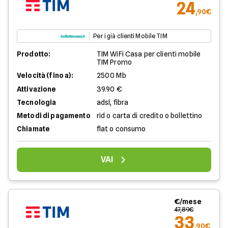
24
,90€
Per i già clienti Mobile TIM
Prodotto:
TIM WiFi Casa per clienti mobile
TIM Promo
Velocità (fino a):
2500 Mb
Attivazione
39.90 €
Tecnologia
adsl, fibra
Metodi di pagamento
rid o carta di credito o bollettino
Chiamate
flat o consumo
VAI
€/mese
47,89€
33
,90€