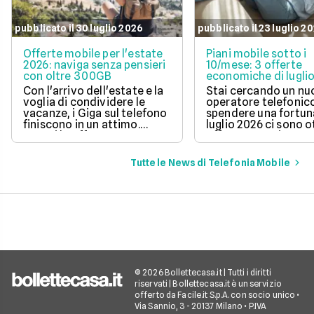
pubblicato il 30 luglio 2026
pubblicato il 23 luglio 2
Offerte mobile per l'estate
Piani mobile sotto i
2026: naviga senza pensieri
10/mese: 3 offerte
con oltre 300GB
economiche di lugli
Con l'arrivo dell'estate e la
Stai cercando un n
voglia di condividere le
operatore telefonic
vacanze, i Giga sul telefono
spendere una fortun
finiscono in un attimo.
luglio 2026 ci sono 
Scopri le offerte
offerte sotto i 10 eur
telefoniche di luglio 2026
mese che includono
per navigare veloci in 5G
tantissimi Giga e la 
Tutte le News di Telefonia Mobile
con tantissimi Giga e
connessione 5G.
risparmiare sul tuo
abbonamento.
© 2026 Bollettecasa.it | Tutti i diritti
riservati | Bollettecasa.it è un servizio
offerto da Facile.it S.p.A. con socio unico •
Via Sannio, 3 - 20137 Milano • P.IVA