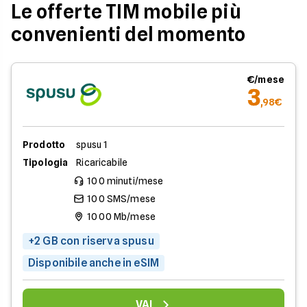
Le offerte TIM mobile più
convenienti del momento
€/mese
3
,98€
Prodotto
spusu 1
Tipologia
Ricaricabile
100 minuti/mese
100 SMS/mese
1000 Mb/mese
+2 GB con riserva spusu
Disponibile anche in eSIM
VAI