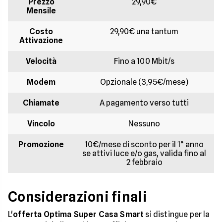
Prezzo
29,90€
Mensile
Costo
29,90€ una tantum
Attivazione
Velocità
Fino a 100 Mbit/s
Modem
Opzionale (3,95€/mese)
Chiamate
A pagamento verso tutti
Vincolo
Nessuno
Promozione
10€/mese di sconto per il 1° anno
se attivi luce e/o gas, valida fino al
2 febbraio
Considerazioni finali
L'
offerta Optima Super Casa Smart
si distingue per la