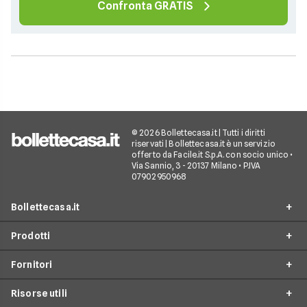
Confronta GRATIS
© 2026 Bollettecasa.it | Tutti i diritti
riservati | Bollettecasa.it è un servizio
offerto da Facile.it S.p.A. con socio unico •
Via Sannio, 3 - 20137 Milano • P.IVA
07902950968
Bollettecasa.it
Prodotti
Chi siamo
Fornitori
Contatti
Offerte Luce e Gas
Servizio clienti
Risorse utili
Offerte Internet Casa
Fornitori Gas e Luce