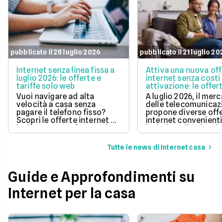
pubblicato il 28 luglio 2026
pubblicato il 21 luglio 2
Internet senza linea fissa a
Attiva una nuova of
luglio 2026: le offerte e
internet senza costi 
tariffe solo web
attivazione: le offer
luglio 2026
Vuoi navigare ad alta
A luglio 2026, il mer
velocità a casa senza
delle telecomunicaz
pagare il telefono fisso?
propone diverse off
Scopri le offerte internet di
internet convenient
luglio 2026, confrontando
includono l'attivazi
prezzi, velocità e costi di
gratuita.
attivazione per trovare
Tutte le news di Internet casa
quella perfetta per te.
Guide e Approfondimenti su
Internet per la casa