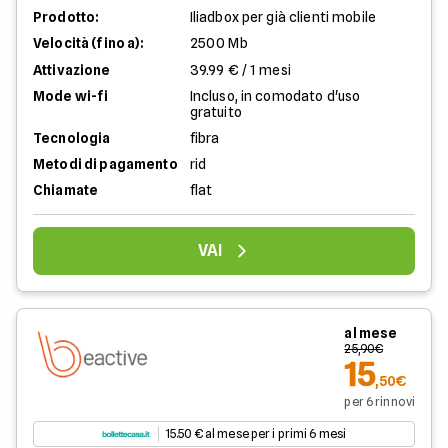
Prodotto:
Iliadbox per già clienti mobile
Velocità (fino a):
2500 Mb
Attivazione
39.99 € / 1 mesi
Mode wi-fi
Incluso, in comodato d'uso
gratuito
Tecnologia
fibra
Metodi di pagamento
rid
Chiamate
flat
VAI
al mese
25,90€
15
,50€
per 6 rinnovi
15.50 € al mese per i primi 6 mesi