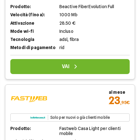
Prodotto:
Beactive FiberEvolution Full
Velocità (fino a):
1000 Mb
Attivazione
28.50 €
Mode wi-fi
Incluso
Tecnologia
adsl, fibra
Metodi di pagamento
rid
VAI
al mese
23
,95€
Solo per nuovi o già clienti mobile
Prodotto:
Fastweb Casa Light per clienti
mobile