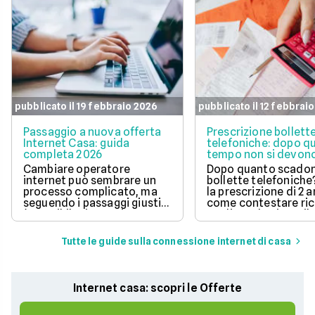
pubblicato il 19 febbraio 2026
pubblicato il 12 febbrai
Passaggio a nuova offerta
Prescrizione bollett
Internet Casa: guida
telefoniche: dopo q
completa 2026
tempo non si devono
pagare?
Cambiare operatore
Dopo quanto scadon
internet può sembrare un
bollette telefoniche
processo complicato, ma
la prescrizione di 2 a
seguendo i passaggi giusti,
come contestare ric
è possibile risparmiare
tardive ed evitare il
notevolmente sulla linea
pagamento di fattur
telefonica e godere di un
vecchie.
Tutte le guide sulla connessione internet di casa
servizio migliore. In questo
articolo, ti spieghiamo la
procedura da seguire.
Internet casa: scopri le Offerte