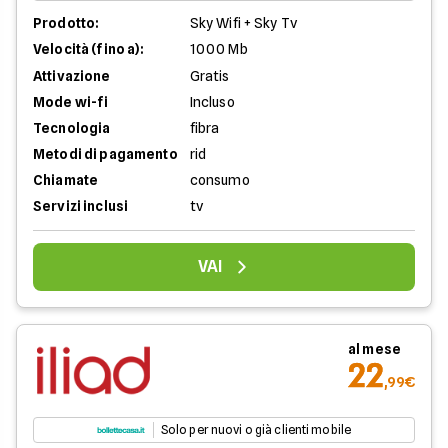
Prodotto:
Sky Wifi + Sky Tv
Velocità (fino a):
1000 Mb
Attivazione
Gratis
Mode wi-fi
Incluso
Tecnologia
fibra
Metodi di pagamento
rid
Chiamate
consumo
Servizi inclusi
tv
VAI
al mese
22
,99€
Solo per nuovi o già clienti mobile