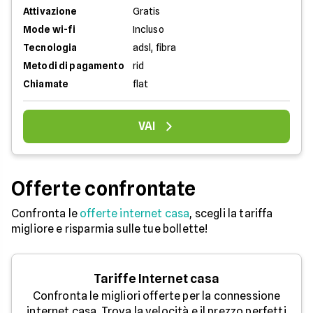
Attivazione
Gratis
Mode wi-fi
Incluso
Tecnologia
adsl, fibra
Metodi di pagamento
rid
Chiamate
flat
VAI
Offerte confrontate
Confronta le
offerte internet casa
, scegli la tariffa
migliore e risparmia sulle tue bollette!
Tariffe Internet casa
Confronta le migliori offerte per la connessione
internet casa. Trova la velocità e il prezzo perfetti