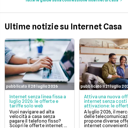
Tutte le guide sulla connessione internet di casa
servizio migliore. In questo
articolo, ti spieghiamo la
procedura da seguire.
Ultime notizie su Internet Casa
pubblicato il 28 luglio 2026
pubblicato il 21 luglio 2
Internet senza linea fissa a
Attiva una nuova of
luglio 2026: le offerte e
internet senza costi 
tariffe solo web
attivazione: le offer
luglio 2026
Vuoi navigare ad alta
A luglio 2026, il mer
velocità a casa senza
delle telecomunicaz
pagare il telefono fisso?
propone diverse off
Scopri le offerte internet di
internet convenient