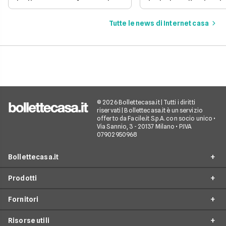
luglio 2026, confrontando
includono l'attivazi
prezzi, velocità e costi di
gratuita.
attivazione per trovare
Tutte le news di Internet casa
quella perfetta per te.
© 2026 Bollettecasa.it | Tutti i diritti
riservati | Bollettecasa.it è un servizio
offerto da Facile.it S.p.A. con socio unico •
Via Sannio, 3 - 20137 Milano • P.IVA
07902950968
Bollettecasa.it
Prodotti
Chi siamo
Fornitori
Contatti
Offerte Luce e Gas
Servizio clienti
Risorse utili
Offerte Internet Casa