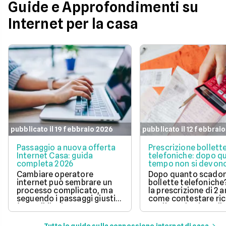
Guide e Approfondimenti su
Internet per la casa
pubblicato il 19 febbraio 2026
pubblicato il 12 febbrai
Passaggio a nuova offerta
Prescrizione bollett
Internet Casa: guida
telefoniche: dopo q
completa 2026
tempo non si devono
pagare?
Cambiare operatore
Dopo quanto scadon
internet può sembrare un
bollette telefoniche
processo complicato, ma
la prescrizione di 2 a
seguendo i passaggi giusti,
come contestare ric
è possibile risparmiare
tardive ed evitare il
notevolmente sulla linea
pagamento di fattur
telefonica e godere di un
vecchie.