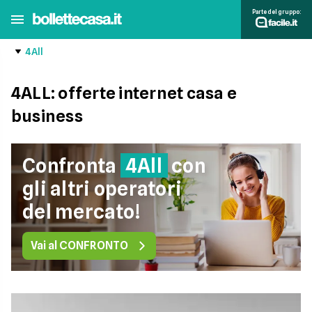
Parte del gruppo:
4All
4ALL: offerte internet casa e
business
Confronta
4All
con
gli altri operatori
del mercato!
Vai al CONFRONTO